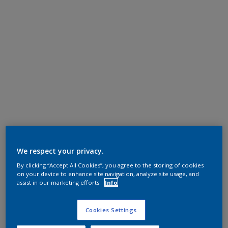
We respect your privacy.
By clicking “Accept All Cookies”, you agree to the storing of cookies
on your device to enhance site navigation, analyze site usage, and
assist in our marketing efforts.
Info
Cookies Settings