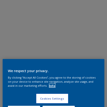
We respect your privacy.
By clicking “Accept All Cookies”, you agree to the storing of cookies
on your device to enhance site navigation, analyze site usage, and
assist in our marketing efforts.
Info
Cookies Settings