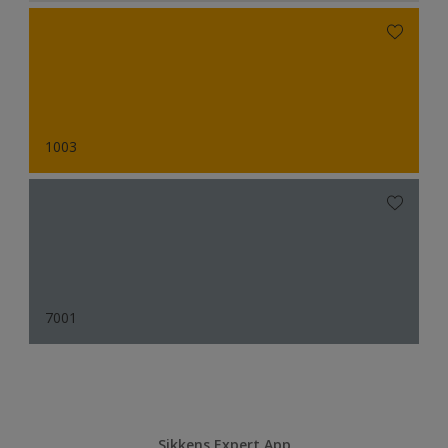
1003
7001
Sikkens Expert App