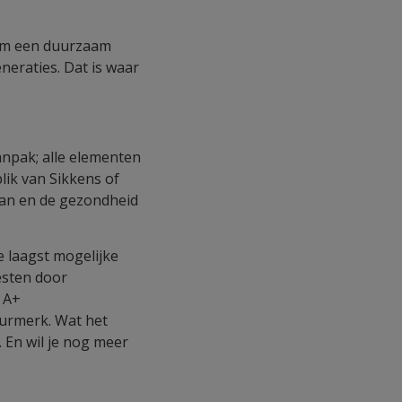
 om een duurzaam
neraties. Dat is waar
npak; alle elementen
lik van Sikkens of
aan en de gezondheid
 laagst mogelijke
esten door
 A+
keurmerk. Wat het
. En wil je nog meer