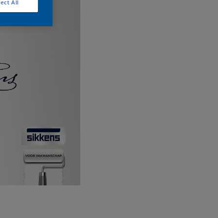
ect All