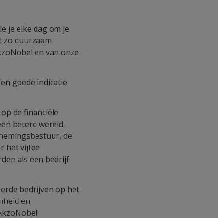
e je elke dag om je
dat zo duurzaam
AkzoNobel en van onze
en goede indicatie
 op de financiële
en betere wereld.
ernemingsbestuur, de
 het vijfde
den als een bedrijf
erde bedrijven op het
amheid en
s AkzoNobel