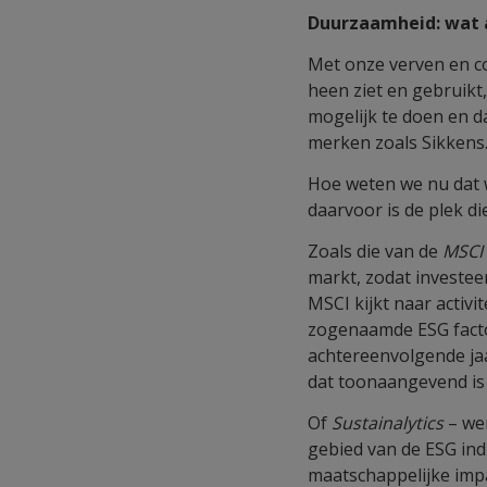
Duurzaamheid: wat 
Met onze verven en co
heen ziet en gebruikt,
mogelijk te doen en d
merken zoals Sikkens
Hoe weten we nu dat 
daarvoor is de plek d
Zoals die van de
MSCI 
markt, zodat investe
MSCI kijkt naar activ
zogenaamde ESG facto
achtereenvolgende jaa
dat toonaangevend is 
Of
Sustainalytics
– we
gebied van de ESG ind
maatschappelijke impa