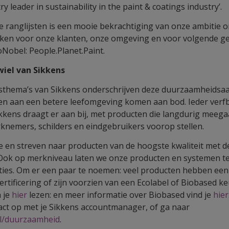
y leader in sustainability in the paint & coatings industry’.
e ranglijsten is een mooie bekrachtiging van onze ambitie
maken voor onze klanten, onze omgeving en voor volgende ge
oNobel: People.Planet.Paint.
iel van Sikkens
thema’s van Sikkens onderschrijven deze duurzaamheidsaa
ren aan een betere leefomgeving komen aan bod. Ieder verfb
kens draagt er aan bij, met producten die langdurig meeg
rknemers, schilders en eindgebruikers voorop stellen.
 en streven naar producten van de hoogste kwaliteit met de
. Ook op merkniveau laten we onze producten en systemen t
nties. Om er een paar te noemen: veel producten hebben een
ertificering of zijn voorzien van een Ecolabel of Biobased 
 je
hier
lezen: en meer informatie over Biobased vind je
hier
ct op met je Sikkens accountmanager, of ga naar
nl/duurzaamheid
.