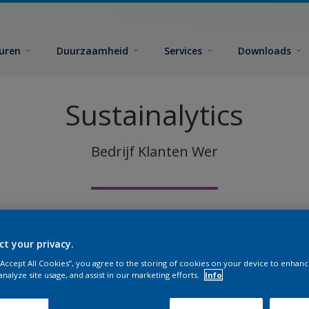
euren
Duurzaamheid
Services
Downloads
Sustainalytics
Bedrijf
Klanten
Wer
ct your privacy.
 “Accept All Cookies”, you agree to the storing of cookies on your device to enhanc
analyze site usage, and assist in our marketing efforts.
Info