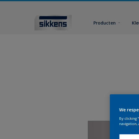
Producten
Kl
We respe
By clicking
navigation, 