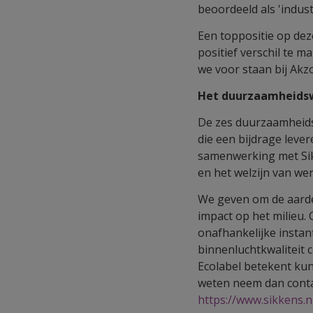
beoordeeld als 'industr
Een toppositie op dez
positief verschil te 
we voor staan bij Akz
Het duurzaamheidsw
De zes duurzaamheids
die een bijdrage leve
samenwerking met Sik
en het welzijn van we
We geven om de aarde
impact op het milieu
onafhankelijke insta
binnenluchtkwaliteit c
Ecolabel betekent kun
weten neem dan conta
https://www.sikkens.