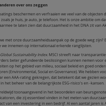
anderen over ons zeggen
atings beschermen en verfraaien we veel van de objecten di
 zoals je huis, je auto, je telefoon. Het is onze ambitie om 
aarmee te laten zien dat duurzaamheid in het DNA zit van 
.
we met onze duurzaamheidsaanpak op de goede weg zijn? E
ie we innemen op internationaal erkende ranglijsten.
Global Sustainability Index
. MSCI streeft naar transparantie
erders beter gefundeerde beslissingen kunnen nemen voor e
iteiten op het gebied van milieu, sociaal beleid en goed ond
ren (Environmental, Social en Governance). We hebben voor
r een AAA-rating gekregen, dat betekent dat we gezien wor
in het beheer van de belangrijkste ESG-risico's en -kansen.
reldwijd toonaangevend in het beoordelen van beursgenote
icatoren, die zij essentieel vinden in het meten van duurza
ct van een investering in een bedrijf. Al een aantal jaren i