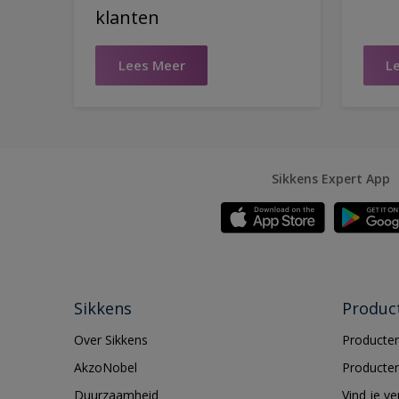
klanten
Lees Meer
L
Sikkens Expert App
Sikkens
Produc
Over Sikkens
Producten
AkzoNobel
Producten
Duurzaamheid
Vind je v