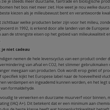
n zie je steeds meer duurzame, fairtrade en biologische prod
 bomen het bos niet meer ziet. Hoe weet je nou welke duur
 beste kiezen als je milieubewust bent en verantwoorde kwal
 zichtbaar welke producten beter zijn voor het milieu, zond
ingevoerd in 1992, is erkend door alle landen van de Europese
 aan de strengste eisen op het gebied van milieukwaliteit 
.
g je niet cadeau
ndigen nemen de hele levenscyclus van een product onder de
 vermindering van afval en CO2, het slimmer gebruikmaken 
langer meegaan van producten. Ook wordt erop gelet of pr
verf specifiek kijkt het Europese label naar de hoeveelheid vl
unnen verdampen en ingeademd kunnen worden, en het legt st
 van formaldehyde.
envoudig te verwerken en duurzame muurverf voor binnen, 
rating (IAQ A+). Dit betekent dat er een minimum aan chemisc
 dus de beste klasse heeft wat binnenluchtkwaliteit betreft