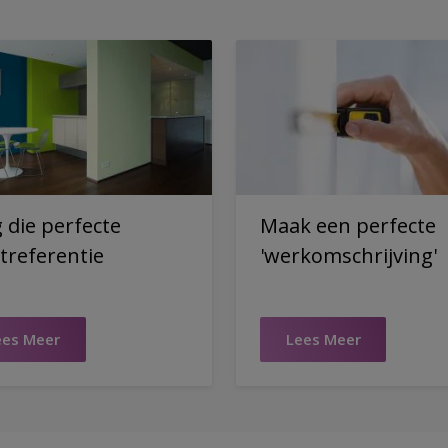
g die perfecte
Maak een perfecte
treferentie
'werkomschrijving'
ees Meer
Lees Meer