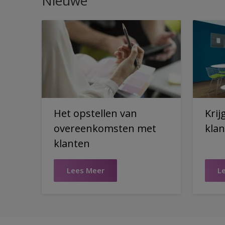
Nieuwe
Het opstellen van
Krij
overeenkomsten met
klan
klanten
Lees Meer
L