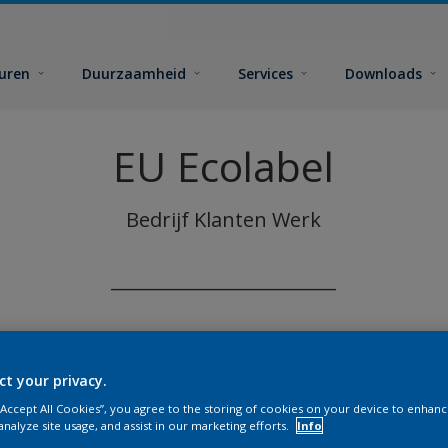
euren
Duurzaamheid
Services
Downloads
EU Ecolabel
Bedrijf
Klanten
Werk
_________________________
ct your privacy.
 “Accept All Cookies”, you agree to the storing of cookies on your device to enhanc
analyze site usage, and assist in our marketing efforts.
Info