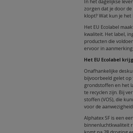
In het dagelijkse leve
zorgen dat je door de
klopt? Wat kun je het
Het EU Ecolabel maakt
kwaliteit. Het label, 
producten die voldoen
ervoor in aanmerking
Het EU Ecolabel krij
Onafhankelijke desku
bijvoorbeeld gelet op
grondstoffen en het 
te recyclen zijn. Bij 
stoffen (VOS), die k
voor de aanwezigheid
Alphatex SF is een e
binnenluchtkwaliteit 
komt na 28 droging en