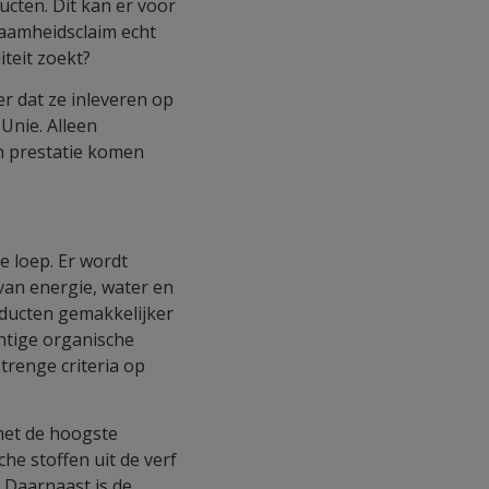
ucten. Dit kan er voor
zaamheidsclaim echt
iteit zoekt?
er dat ze inleveren op
 Unie. Alleen
en prestatie komen
 loep. Er wordt
van energie, water en
oducten gemakkelijker
uchtige organische
renge criteria op
met de hoogste
he stoffen uit de verf
. Daarnaast is de