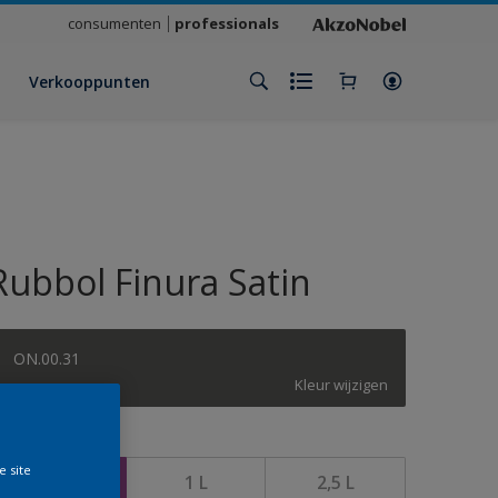
consumenten
professionals
Verkooppunten
Rubbol Finura Satin
ON.00.31
Kleur wijzigen
rootte
e site
500 ML
1 L
2,5 L