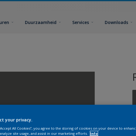
euren
Duurzaamheid
Services
Downloads
ct your privacy.
G
 “Accept All Cookies”, you agree to the storing of cookies on your device to enhanc
analyze site usage, and assist in our marketing efforts.
Info