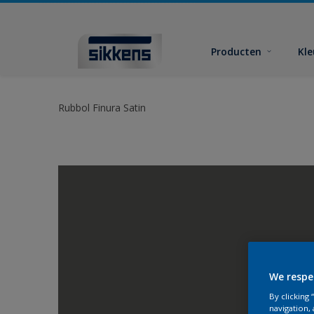
Producten
Kl
Rubbol Finura Satin
We respe
By clicking
navigation, 