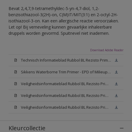
Bevat 2,4,7,9-tetramethyldec-5-yn-4,7-diol, 1,2-
benzisothiazool-3(2H)-on, C(M)IT/MIT(3:1) en 2-octyl-2H-
isothiazool-3-on. Kan een allergische reactie veroorzaken.
Let op! Bij verneveling kunnen gevaarlijke inhaleerbare
druppels worden gevormd. Spuitnevel niet inademen.
Download Adobe Reader
Technisch Informatieblad Rubbol BL Rezisto Primer (New Livery) (PDF)
Sikkens Waterborne Trim Primer - EPD of Milieuproductverklaring
Veiligheidsinformatieblad Rubbol BL Rezisto Primer N00 (MSDS)
Veiligheidsinformatieblad Rubbol BL Rezisto Primer White (MSDS)
Veiligheidsinformatieblad Rubbol BL Rezisto Primer W05 (MSDS)
Kleurcollectie