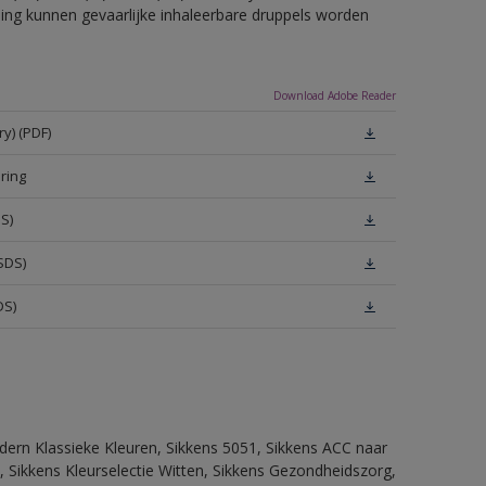
eling kunnen gevaarlijke inhaleerbare druppels worden
Download Adobe Reader
y) (PDF)
ring
S)
SDS)
DS)
dern Klassieke Kleuren, Sikkens 5051, Sikkens ACC naar
n, Sikkens Kleurselectie Witten, Sikkens Gezondheidszorg,