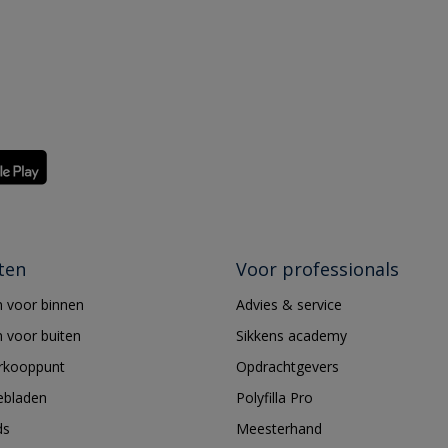
ten
Voor professionals
 voor binnen
Advies & service
 voor buiten
Sikkens academy
erkooppunt
Opdrachtgevers
ebladen
Polyfilla Pro
ds
Meesterhand