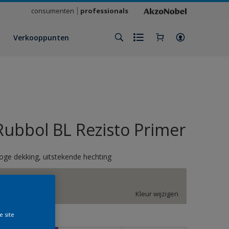
consumenten
professionals
Verkooppunten
Rubbol BL Rezisto Primer
oge dekking, uitstekende hechting
FN.02.77
Kleur wijzigen
e site
rootte