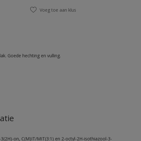
Voeg toe aan klus
ak. Goede hechting en vulling.
atie
-3(2H)-on, C(M)IT/MIT(3:1) en 2-octyl-2H-isothiazool-3-