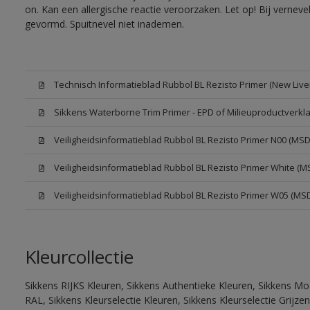
on. Kan een allergische reactie veroorzaken. Let op! Bij vernev
gevormd. Spuitnevel niet inademen.
Technisch Informatieblad Rubbol BL Rezisto Primer (New Liver
Sikkens Waterborne Trim Primer - EPD of Milieuproductverkla
Veiligheidsinformatieblad Rubbol BL Rezisto Primer N00 (MSD
Veiligheidsinformatieblad Rubbol BL Rezisto Primer White (M
Veiligheidsinformatieblad Rubbol BL Rezisto Primer W05 (MS
Kleurcollectie
Sikkens RIJKS Kleuren, Sikkens Authentieke Kleuren, Sikkens Mo
RAL, Sikkens Kleurselectie Kleuren, Sikkens Kleurselectie Grijze