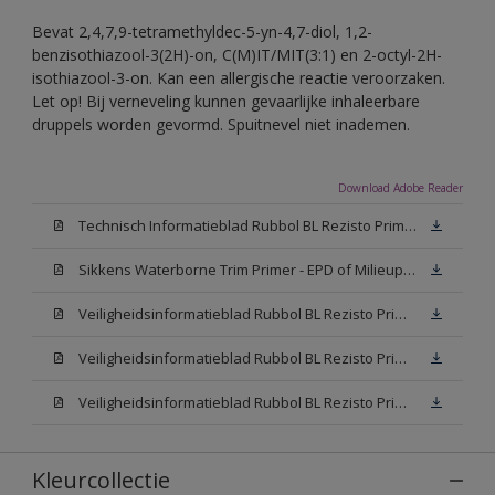
Bevat 2,4,7,9-tetramethyldec-5-yn-4,7-diol, 1,2-
benzisothiazool-3(2H)-on, C(M)IT/MIT(3:1) en 2-octyl-2H-
isothiazool-3-on. Kan een allergische reactie veroorzaken.
Let op! Bij verneveling kunnen gevaarlijke inhaleerbare
druppels worden gevormd. Spuitnevel niet inademen.
Download Adobe Reader
Technisch Informatieblad Rubbol BL Rezisto Primer (New Livery) (PDF)
Sikkens Waterborne Trim Primer - EPD of Milieuproductverklaring
Veiligheidsinformatieblad Rubbol BL Rezisto Primer N00 (MSDS)
Veiligheidsinformatieblad Rubbol BL Rezisto Primer White (MSDS)
Veiligheidsinformatieblad Rubbol BL Rezisto Primer W05 (MSDS)
Kleurcollectie