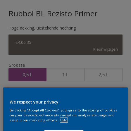
Rubbol BL Rezisto Primer
Hoge dekking, uitstekende hechting
E4.06.35
Kleur wijzigen
Grootte
0,5 L
1 L
2,5 L
Aantal
We respect your privacy.
By clicking “Accept All Cookies”, you agree to the storing of cookies
on your device to enhance site navigation, analyze site usage, and
assist in our marketing efforts.
Info
Op dit moment is het niet mogelijk dit product online
te bestellen. Houd de website in de gaten, we werken