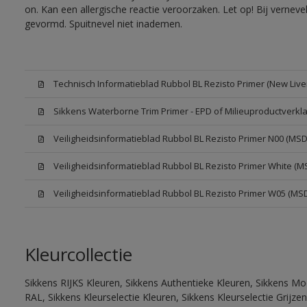
on. Kan een allergische reactie veroorzaken. Let op! Bij vernev
gevormd. Spuitnevel niet inademen.
Technisch Informatieblad Rubbol BL Rezisto Primer (New Liver
Sikkens Waterborne Trim Primer - EPD of Milieuproductverkla
Veiligheidsinformatieblad Rubbol BL Rezisto Primer N00 (MSD
Veiligheidsinformatieblad Rubbol BL Rezisto Primer White (M
Veiligheidsinformatieblad Rubbol BL Rezisto Primer W05 (MS
Kleurcollectie
Sikkens RIJKS Kleuren, Sikkens Authentieke Kleuren, Sikkens Mo
RAL, Sikkens Kleurselectie Kleuren, Sikkens Kleurselectie Grijze