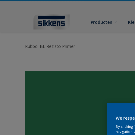
Producten
Kl
Rubbol BL Rezisto Primer
We respe
By clicking
navigation, 