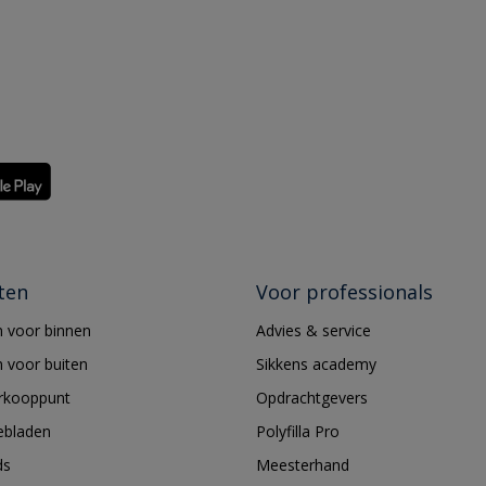
ten
Voor professionals
 voor binnen
Advies & service
 voor buiten
Sikkens academy
erkooppunt
Opdrachtgevers
ebladen
Polyfilla Pro
ds
Meesterhand