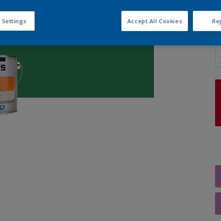
 Settings
Accept All Cookies
Rej
A