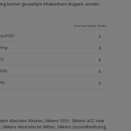
eling kunnen gevaarlijke inhaleerbare druppels worden
Download Adobe Reader
y) (PDF)
ring
S)
SDS)
DS)
dern Klassieke Kleuren, Sikkens 5051, Sikkens ACC naar
n, Sikkens Kleurselectie Witten, Sikkens Gezondheidszorg,