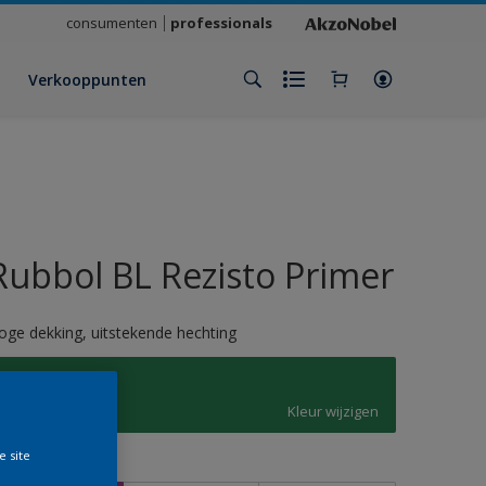
consumenten
professionals
Verkooppunten
Rubbol BL Rezisto Primer
oge dekking, uitstekende hechting
6032
Kleur wijzigen
e site
rootte