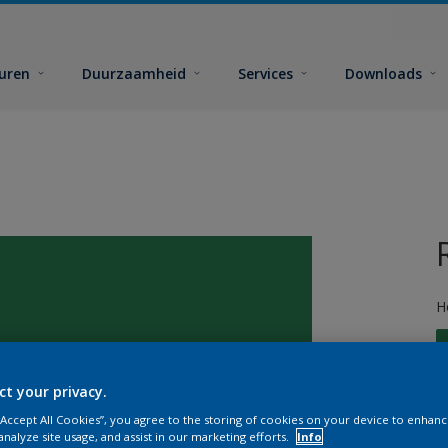
euren
Duurzaamheid
Services
Downloads
H
ct your privacy.
 “Accept All Cookies”, you agree to the storing of cookies on your device to enhanc
G
analyze site usage, and assist in our marketing efforts.
Info