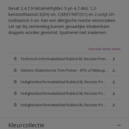
Bevat 2,4,7,9-tetramethyldec-5-yn-4,7-diol, 1,2-
benzisothiazool-3(2H)-on, C(M)IT/MIT(3:1) en 2-octyl-2H-
isothiazool-3-on. Kan een allergische reactie veroorzaken.
Let op! Bij verneveling kunnen gevaarlijke inhaleerbare
druppels worden gevormd. Spuitnevel niet inademen.
Download Adobe Reader
Technisch Informatieblad Rubbol BL Rezisto Primer (New Livery) (PDF)
Sikkens Waterborne Trim Primer - EPD of Milieuproductverklaring
Veiligheidsinformatieblad Rubbol BL Rezisto Primer N00 (MSDS)
Veiligheidsinformatieblad Rubbol BL Rezisto Primer White (MSDS)
Veiligheidsinformatieblad Rubbol BL Rezisto Primer W05 (MSDS)
Kleurcollectie