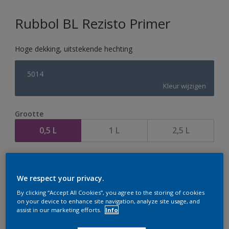
Rubbol BL Rezisto Primer
Hoge dekking, uitstekende hechting
5014
Kleur wijzigen
Grootte
0,5 L
1 L
2,5 L
Aantal
We respect your privacy.
By clicking “Accept All Cookies”, you agree to the storing of cookies
on your device to enhance site navigation, analyze site usage, and
assist in our marketing efforts.
Info
Op dit moment is het niet mogelijk dit product online
te bestellen. Houd de website in de gaten, we werken