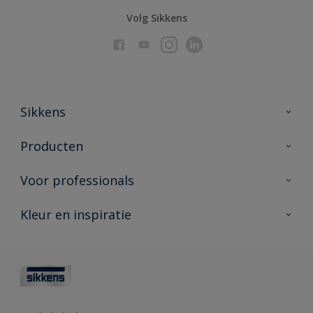
Volg Sikkens
Sikkens
Over Sikkens
Producten
AkzoNobel
Producten voor binnen
Voor professionals
Duurzaamheid
Producten voor buiten
Veelgestelde vragen
Advies & service
Kleur en inspiratie
Vind je verkooppunt
Contact
Sikkens academy
Informatiebladen
Kleuren
Opdrachtgevers
Downloads
Kleurtesters
Polyfilla Pro
Kleurcollecties
Meesterhand
Kleur van het jaar