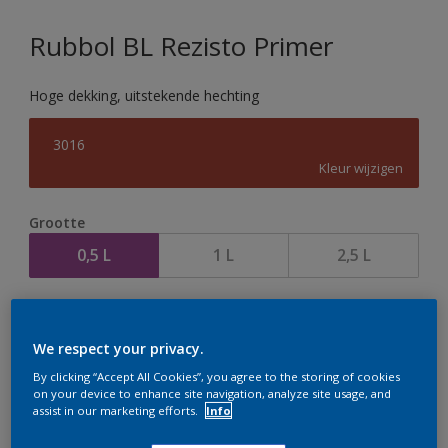
Rubbol BL Rezisto Primer
Hoge dekking, uitstekende hechting
3016
Kleur wijzigen
Grootte
0,5 L
1 L
2,5 L
Aantal
We respect your privacy.
By clicking “Accept All Cookies”, you agree to the storing of cookies
on your device to enhance site navigation, analyze site usage, and
assist in our marketing efforts.
Info
Op dit moment is het niet mogelijk dit product online
te bestellen. Houd de website in de gaten, we werken