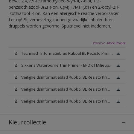
Bevat 2,4,7,9-tetramethyldec-5-yn-4,7-diol, 1,2-
benzisothiazool-3(2H)-on, C(M)IT/MIT(3:1) en 2-octyl-2H-
isothiazool-3-on. Kan een allergische reactie veroorzaken.
Let op! Bij verneveling kunnen gevaarlijke inhaleerbare
druppels worden gevormd. Spuitnevel niet inademen.
Download Adobe Reader
Technisch Informatieblad Rubbol BL Rezisto Primer (New Livery) (PDF)
Sikkens Waterborne Trim Primer - EPD of Milieuproductverklaring
Veiligheidsinformatieblad Rubbol BL Rezisto Primer N00 (MSDS)
Veiligheidsinformatieblad Rubbol BL Rezisto Primer White (MSDS)
Veiligheidsinformatieblad Rubbol BL Rezisto Primer W05 (MSDS)
Kleurcollectie