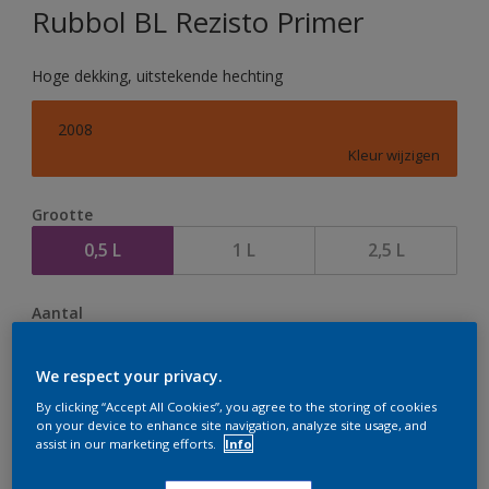
Rubbol BL Rezisto Primer
Hoge dekking, uitstekende hechting
2008
Kleur wijzigen
Grootte
0,5 L
1 L
2,5 L
Aantal
We respect your privacy.
By clicking “Accept All Cookies”, you agree to the storing of cookies
on your device to enhance site navigation, analyze site usage, and
Op dit moment is het niet mogelijk dit product online
assist in our marketing efforts.
Info
te bestellen. Houd de website in de gaten, we werken
er hard aan om de voorraad aan te vullen.