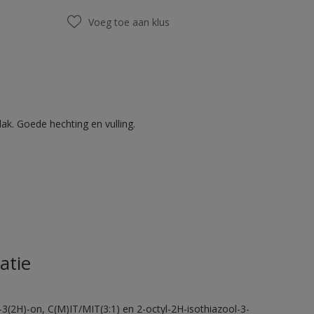
Voeg toe aan klus
ak. Goede hechting en vulling.
atie
-3(2H)-on, C(M)IT/MIT(3:1) en 2-octyl-2H-isothiazool-3-