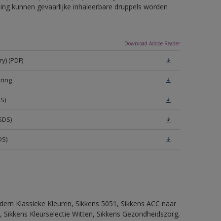
eling kunnen gevaarlijke inhaleerbare druppels worden
Download Adobe Reader
y) (PDF)
ring
S)
SDS)
DS)
dern Klassieke Kleuren, Sikkens 5051, Sikkens ACC naar
n, Sikkens Kleurselectie Witten, Sikkens Gezondheidszorg,