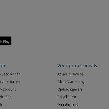
ten
Voor professionals
 voor binnen
Advies & service
 voor buiten
Sikkens academy
erkooppunt
Opdrachtgevers
ebladen
Polyfilla Pro
ds
Meesterhand