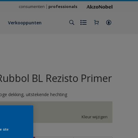
consumenten
professionals
Verkooppunten
Rubbol BL Rezisto Primer
oge dekking, uitstekende hechting
H2.03.82
Kleur wijzigen
e site
rootte