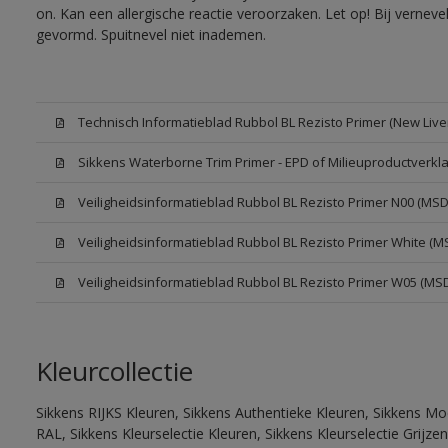
on. Kan een allergische reactie veroorzaken. Let op! Bij vernev
gevormd. Spuitnevel niet inademen.
Technisch Informatieblad Rubbol BL Rezisto Primer (New Liver
Sikkens Waterborne Trim Primer - EPD of Milieuproductverkla
Veiligheidsinformatieblad Rubbol BL Rezisto Primer N00 (MSD
Veiligheidsinformatieblad Rubbol BL Rezisto Primer White (M
Veiligheidsinformatieblad Rubbol BL Rezisto Primer W05 (MS
Kleurcollectie
Sikkens RIJKS Kleuren, Sikkens Authentieke Kleuren, Sikkens Mo
RAL, Sikkens Kleurselectie Kleuren, Sikkens Kleurselectie Grijze