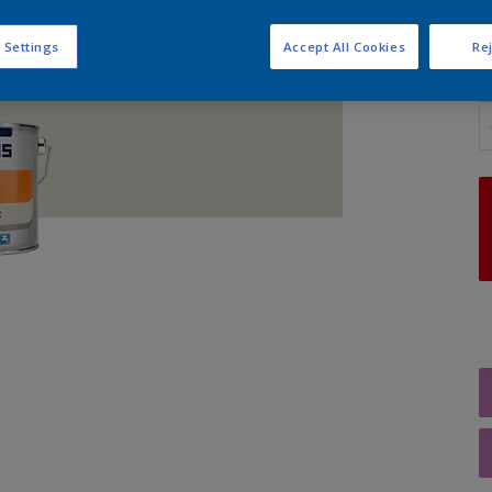
 Settings
Accept All Cookies
Rej
A