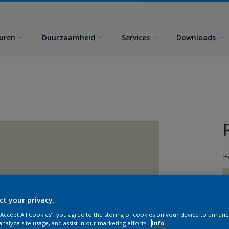
euren
Duurzaamheid
Services
Downloads
H
ct your privacy.
 “Accept All Cookies”, you agree to the storing of cookies on your device to enhanc
G
analyze site usage, and assist in our marketing efforts.
Info