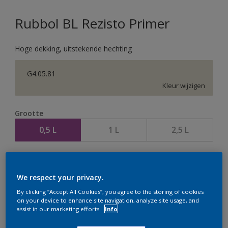
Rubbol BL Rezisto Primer
Hoge dekking, uitstekende hechting
G4.05.81
Kleur wijzigen
Grootte
0,5 L
1 L
2,5 L
Aantal
We respect your privacy.
By clicking “Accept All Cookies”, you agree to the storing of cookies
on your device to enhance site navigation, analyze site usage, and
assist in our marketing efforts.
Info
Op dit moment is het niet mogelijk dit product online
te bestellen. Houd de website in de gaten, we werken