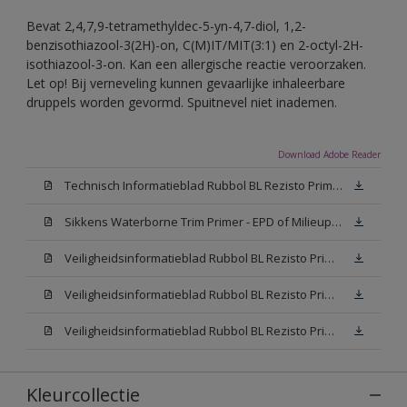
Bevat 2,4,7,9-tetramethyldec-5-yn-4,7-diol, 1,2-
benzisothiazool-3(2H)-on, C(M)IT/MIT(3:1) en 2-octyl-2H-
isothiazool-3-on. Kan een allergische reactie veroorzaken.
Let op! Bij verneveling kunnen gevaarlijke inhaleerbare
druppels worden gevormd. Spuitnevel niet inademen.
Download Adobe Reader
Technisch Informatieblad Rubbol BL Rezisto Primer (New Livery) (PDF)
Sikkens Waterborne Trim Primer - EPD of Milieuproductverklaring
Veiligheidsinformatieblad Rubbol BL Rezisto Primer N00 (MSDS)
Veiligheidsinformatieblad Rubbol BL Rezisto Primer White (MSDS)
Veiligheidsinformatieblad Rubbol BL Rezisto Primer W05 (MSDS)
Kleurcollectie