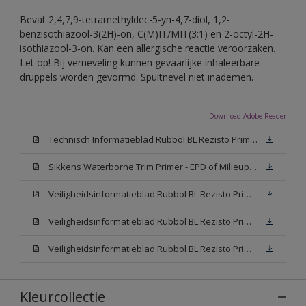
Bevat 2,4,7,9-tetramethyldec-5-yn-4,7-diol, 1,2-
benzisothiazool-3(2H)-on, C(M)IT/MIT(3:1) en 2-octyl-2H-
isothiazool-3-on. Kan een allergische reactie veroorzaken.
Let op! Bij verneveling kunnen gevaarlijke inhaleerbare
druppels worden gevormd. Spuitnevel niet inademen.
Download Adobe Reader
Technisch Informatieblad Rubbol BL Rezisto Primer (New Livery) (PDF)
Sikkens Waterborne Trim Primer - EPD of Milieuproductverklaring
Veiligheidsinformatieblad Rubbol BL Rezisto Primer N00 (MSDS)
Veiligheidsinformatieblad Rubbol BL Rezisto Primer White (MSDS)
Veiligheidsinformatieblad Rubbol BL Rezisto Primer W05 (MSDS)
Kleurcollectie