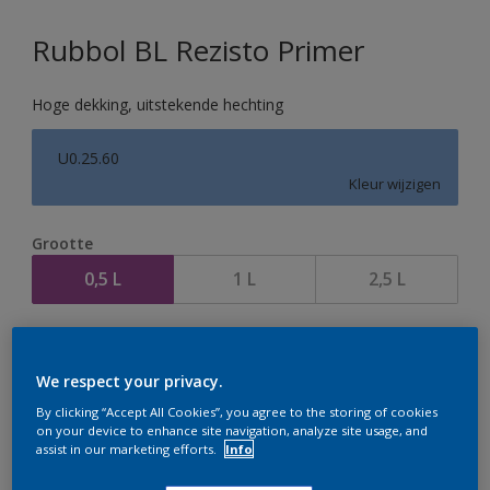
Rubbol BL Rezisto Primer
Hoge dekking, uitstekende hechting
U0.25.60
Kleur wijzigen
Grootte
0,5 L
1 L
2,5 L
Aantal
We respect your privacy.
By clicking “Accept All Cookies”, you agree to the storing of cookies
on your device to enhance site navigation, analyze site usage, and
assist in our marketing efforts.
Info
Op dit moment is het niet mogelijk dit product online
te bestellen. Houd de website in de gaten, we werken