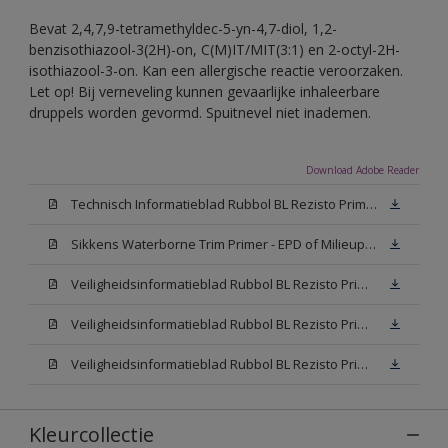
Bevat 2,4,7,9-tetramethyldec-5-yn-4,7-diol, 1,2-
benzisothiazool-3(2H)-on, C(M)IT/MIT(3:1) en 2-octyl-2H-
isothiazool-3-on. Kan een allergische reactie veroorzaken.
Let op! Bij verneveling kunnen gevaarlijke inhaleerbare
druppels worden gevormd. Spuitnevel niet inademen.
Download Adobe Reader
Technisch Informatieblad Rubbol BL Rezisto Primer (New Livery) (PDF)
Sikkens Waterborne Trim Primer - EPD of Milieuproductverklaring
Veiligheidsinformatieblad Rubbol BL Rezisto Primer N00 (MSDS)
Veiligheidsinformatieblad Rubbol BL Rezisto Primer White (MSDS)
Veiligheidsinformatieblad Rubbol BL Rezisto Primer W05 (MSDS)
Kleurcollectie