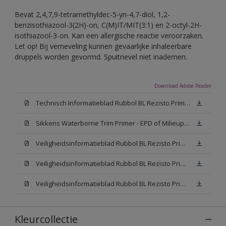
Bevat 2,4,7,9-tetramethyldec-5-yn-4,7-diol, 1,2-
benzisothiazool-3(2H)-on, C(M)IT/MIT(3:1) en 2-octyl-2H-
isothiazool-3-on. Kan een allergische reactie veroorzaken.
Let op! Bij verneveling kunnen gevaarlijke inhaleerbare
druppels worden gevormd. Spuitnevel niet inademen.
Download Adobe Reader
Technisch Informatieblad Rubbol BL Rezisto Primer (New Livery) (PDF)
Sikkens Waterborne Trim Primer - EPD of Milieuproductverklaring
Veiligheidsinformatieblad Rubbol BL Rezisto Primer N00 (MSDS)
Veiligheidsinformatieblad Rubbol BL Rezisto Primer White (MSDS)
Veiligheidsinformatieblad Rubbol BL Rezisto Primer W05 (MSDS)
Kleurcollectie