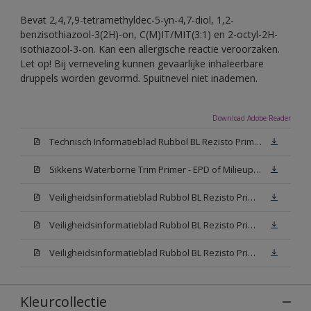
Bevat 2,4,7,9-tetramethyldec-5-yn-4,7-diol, 1,2-
benzisothiazool-3(2H)-on, C(M)IT/MIT(3:1) en 2-octyl-2H-
isothiazool-3-on. Kan een allergische reactie veroorzaken.
Let op! Bij verneveling kunnen gevaarlijke inhaleerbare
druppels worden gevormd. Spuitnevel niet inademen.
Download Adobe Reader
Technisch Informatieblad Rubbol BL Rezisto Primer (New Livery) (PDF)
Sikkens Waterborne Trim Primer - EPD of Milieuproductverklaring
Veiligheidsinformatieblad Rubbol BL Rezisto Primer N00 (MSDS)
Veiligheidsinformatieblad Rubbol BL Rezisto Primer White (MSDS)
Veiligheidsinformatieblad Rubbol BL Rezisto Primer W05 (MSDS)
Kleurcollectie