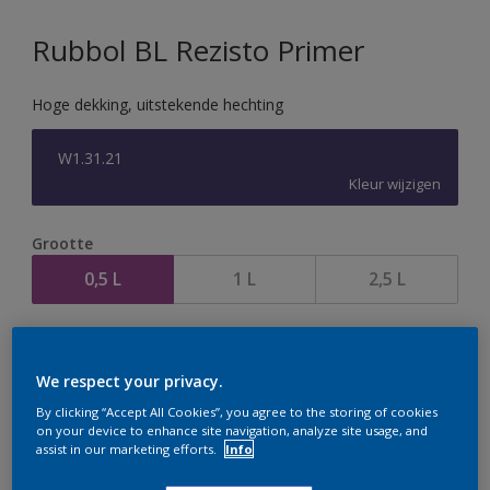
Rubbol BL Rezisto Primer
Hoge dekking, uitstekende hechting
W1.31.21
Kleur wijzigen
Grootte
0,5 L
1 L
2,5 L
Aantal
We respect your privacy.
By clicking “Accept All Cookies”, you agree to the storing of cookies
on your device to enhance site navigation, analyze site usage, and
assist in our marketing efforts.
Info
Op dit moment is het niet mogelijk dit product online
te bestellen. Houd de website in de gaten, we werken