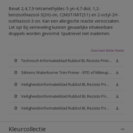
Bevat 2,4,7,9-tetramethyldec-5-yn-4,7-diol, 1,2-
benzisothiazool-3(2H)-on, C(M)IT/MIT(3:1) en 2-octyl-2H-
isothiazool-3-on. Kan een allergische reactie veroorzaken.
Let op! Bij verneveling kunnen gevaarlijke inhaleerbare
druppels worden gevormd. Spuitnevel niet inademen.
Download Adobe Reader
Technisch Informatieblad Rubbol BL Rezisto Primer (New Livery) (PDF)
Sikkens Waterborne Trim Primer - EPD of Milieuproductverklaring
Veiligheidsinformatieblad Rubbol BL Rezisto Primer N00 (MSDS)
Veiligheidsinformatieblad Rubbol BL Rezisto Primer White (MSDS)
Veiligheidsinformatieblad Rubbol BL Rezisto Primer W05 (MSDS)
Kleurcollectie