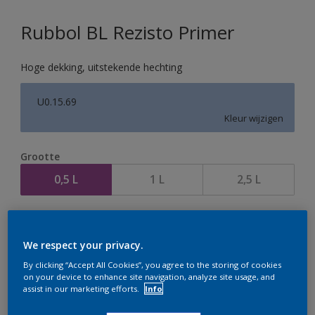
Rubbol BL Rezisto Primer
Hoge dekking, uitstekende hechting
U0.15.69
Kleur wijzigen
Grootte
0,5 L
1 L
2,5 L
Aantal
We respect your privacy.
By clicking “Accept All Cookies”, you agree to the storing of cookies
on your device to enhance site navigation, analyze site usage, and
assist in our marketing efforts.
Info
Op dit moment is het niet mogelijk dit product online
te bestellen. Houd de website in de gaten, we werken