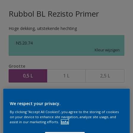
Rubbol BL Rezisto Primer
Hoge dekking, uitstekende hechting
N5.20.74
Kleur wijzigen
Grootte
0,5 L
1 L
2,5 L
Aantal
We respect your privacy.
By clicking “Accept All Cookies”, you agree to the storing of cookies
on your device to enhance site navigation, analyze site usage, and
assist in our marketing efforts.
Info
Op dit moment is het niet mogelijk dit product online
te bestellen. Houd de website in de gaten, we werken