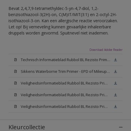
Bevat 2,4,7,9-tetramethyldec-5-yn-4,7-diol, 1,2-
benzisothiazool-3(2H)-on, C(M)IT/MIT(3:1) en 2-octyl-2H-
isothiazool-3-on. Kan een allergische reactie veroorzaken.
Let op! Bij verneveling kunnen gevaarlijke inhaleerbare
druppels worden gevormd. Spuitnevel niet inademen.
Download Adobe Reader
Technisch Informatieblad Rubbol BL Rezisto Primer (New Livery) (PDF)
Sikkens Waterborne Trim Primer - EPD of Milieuproductverklaring
Veiligheidsinformatieblad Rubbol BL Rezisto Primer N00 (MSDS)
Veiligheidsinformatieblad Rubbol BL Rezisto Primer White (MSDS)
Veiligheidsinformatieblad Rubbol BL Rezisto Primer W05 (MSDS)
Kleurcollectie