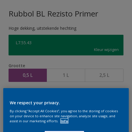
Rubbol BL Rezisto Primer
Hoge dekking, uitstekende hechting
L7.55.43
Kleur wijzigen
Grootte
0,5 L
1 L
2,5 L
Aantal
We respect your privacy.
By clicking “Accept All Cookies”, you agree to the storing of cookies
on your device to enhance site navigation, analyze site usage, and
assist in our marketing efforts.
Info
Op dit moment is het niet mogelijk dit product online
te bestellen. Houd de website in de gaten, we werken