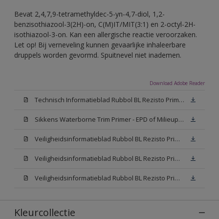
Bevat 2,4,7,9-tetramethyldec-5-yn-4,7-diol, 1,2-
benzisothiazool-3(2H)-on, C(M)IT/MIT(3:1) en 2-octyl-2H-
isothiazool-3-on. Kan een allergische reactie veroorzaken.
Let op! Bij verneveling kunnen gevaarlijke inhaleerbare
druppels worden gevormd. Spuitnevel niet inademen.
Download Adobe Reader
Technisch Informatieblad Rubbol BL Rezisto Primer (New Livery) (PDF)
Sikkens Waterborne Trim Primer - EPD of Milieuproductverklaring
Veiligheidsinformatieblad Rubbol BL Rezisto Primer N00 (MSDS)
Veiligheidsinformatieblad Rubbol BL Rezisto Primer White (MSDS)
Veiligheidsinformatieblad Rubbol BL Rezisto Primer W05 (MSDS)
Kleurcollectie