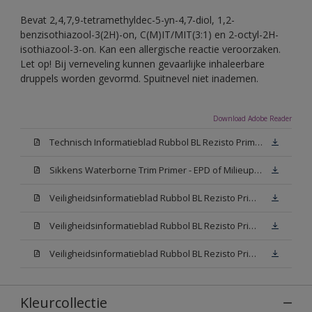
Bevat 2,4,7,9-tetramethyldec-5-yn-4,7-diol, 1,2-
benzisothiazool-3(2H)-on, C(M)IT/MIT(3:1) en 2-octyl-2H-
isothiazool-3-on. Kan een allergische reactie veroorzaken.
Let op! Bij verneveling kunnen gevaarlijke inhaleerbare
druppels worden gevormd. Spuitnevel niet inademen.
Download Adobe Reader
Technisch Informatieblad Rubbol BL Rezisto Primer (New Livery) (PDF)
Sikkens Waterborne Trim Primer - EPD of Milieuproductverklaring
Veiligheidsinformatieblad Rubbol BL Rezisto Primer N00 (MSDS)
Veiligheidsinformatieblad Rubbol BL Rezisto Primer White (MSDS)
Veiligheidsinformatieblad Rubbol BL Rezisto Primer W05 (MSDS)
Kleurcollectie