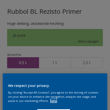
Rubbol BL Rezisto Primer
Hoge dekking, uitstekende hechting
J9.34.69
Kleur wijzigen
Grootte
0,5 L
1 L
2,5 L
Aantal
We respect your privacy.
By clicking “Accept All Cookies”, you agree to the storing of cookies
on your device to enhance site navigation, analyze site usage, and
assist in our marketing efforts.
Info
Op dit moment is het niet mogelijk dit product online
te bestellen. Houd de website in de gaten, we werken