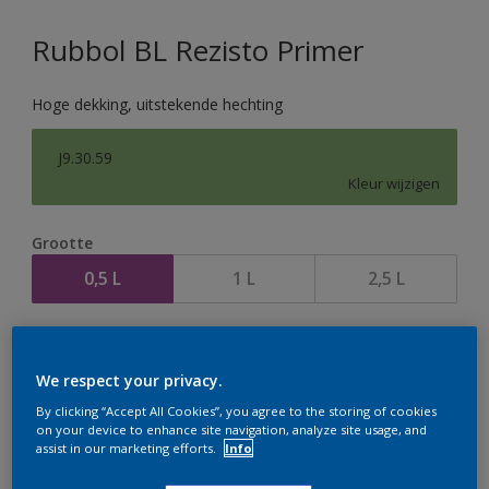
Rubbol BL Rezisto Primer
Hoge dekking, uitstekende hechting
J9.30.59
Kleur wijzigen
Grootte
0,5 L
1 L
2,5 L
Aantal
We respect your privacy.
By clicking “Accept All Cookies”, you agree to the storing of cookies
on your device to enhance site navigation, analyze site usage, and
assist in our marketing efforts.
Info
Op dit moment is het niet mogelijk dit product online
te bestellen. Houd de website in de gaten, we werken