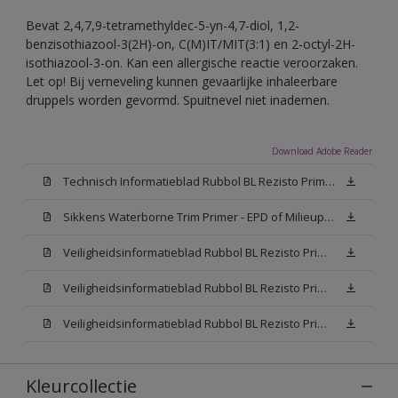
Bevat 2,4,7,9-tetramethyldec-5-yn-4,7-diol, 1,2-
benzisothiazool-3(2H)-on, C(M)IT/MIT(3:1) en 2-octyl-2H-
isothiazool-3-on. Kan een allergische reactie veroorzaken.
Let op! Bij verneveling kunnen gevaarlijke inhaleerbare
druppels worden gevormd. Spuitnevel niet inademen.
Download Adobe Reader
Technisch Informatieblad Rubbol BL Rezisto Primer (New Livery) (PDF)
Sikkens Waterborne Trim Primer - EPD of Milieuproductverklaring
Veiligheidsinformatieblad Rubbol BL Rezisto Primer N00 (MSDS)
Veiligheidsinformatieblad Rubbol BL Rezisto Primer White (MSDS)
Veiligheidsinformatieblad Rubbol BL Rezisto Primer W05 (MSDS)
Kleurcollectie