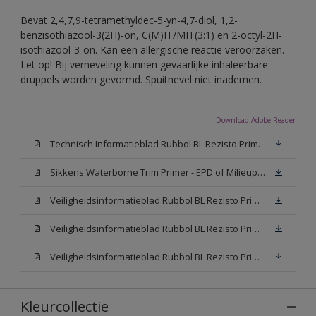
Bevat 2,4,7,9-tetramethyldec-5-yn-4,7-diol, 1,2-
benzisothiazool-3(2H)-on, C(M)IT/MIT(3:1) en 2-octyl-2H-
isothiazool-3-on. Kan een allergische reactie veroorzaken.
Let op! Bij verneveling kunnen gevaarlijke inhaleerbare
druppels worden gevormd. Spuitnevel niet inademen.
Download Adobe Reader
Technisch Informatieblad Rubbol BL Rezisto Primer (New Livery) (PDF)
Sikkens Waterborne Trim Primer - EPD of Milieuproductverklaring
Veiligheidsinformatieblad Rubbol BL Rezisto Primer N00 (MSDS)
Veiligheidsinformatieblad Rubbol BL Rezisto Primer White (MSDS)
Veiligheidsinformatieblad Rubbol BL Rezisto Primer W05 (MSDS)
Kleurcollectie