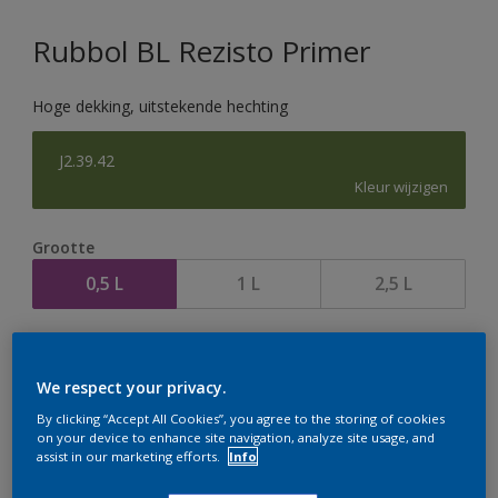
Rubbol BL Rezisto Primer
Hoge dekking, uitstekende hechting
J2.39.42
Kleur wijzigen
Grootte
0,5 L
1 L
2,5 L
Aantal
We respect your privacy.
By clicking “Accept All Cookies”, you agree to the storing of cookies
on your device to enhance site navigation, analyze site usage, and
assist in our marketing efforts.
Info
Op dit moment is het niet mogelijk dit product online
te bestellen. Houd de website in de gaten, we werken