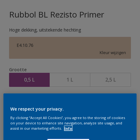
Rubbol BL Rezisto Primer
Hoge dekking, uitstekende hechting
E4.10.76
Kleur wijzigen
Grootte
0,5 L
1 L
2,5 L
Aantal
We respect your privacy.
By clicking “Accept All Cookies”, you agree to the storing of cookies
on your device to enhance site navigation, analyze site usage, and
assist in our marketing efforts.
Info
Op dit moment is het niet mogelijk dit product online
te bestellen. Houd de website in de gaten, we werken