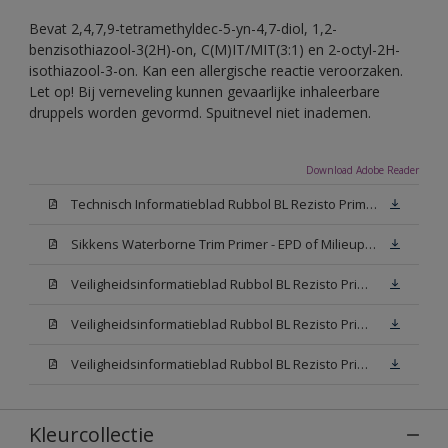
Bevat 2,4,7,9-tetramethyldec-5-yn-4,7-diol, 1,2-
benzisothiazool-3(2H)-on, C(M)IT/MIT(3:1) en 2-octyl-2H-
isothiazool-3-on. Kan een allergische reactie veroorzaken.
Let op! Bij verneveling kunnen gevaarlijke inhaleerbare
druppels worden gevormd. Spuitnevel niet inademen.
Download Adobe Reader
Technisch Informatieblad Rubbol BL Rezisto Primer (New Livery) (PDF)
Sikkens Waterborne Trim Primer - EPD of Milieuproductverklaring
Veiligheidsinformatieblad Rubbol BL Rezisto Primer N00 (MSDS)
Veiligheidsinformatieblad Rubbol BL Rezisto Primer White (MSDS)
Veiligheidsinformatieblad Rubbol BL Rezisto Primer W05 (MSDS)
Kleurcollectie