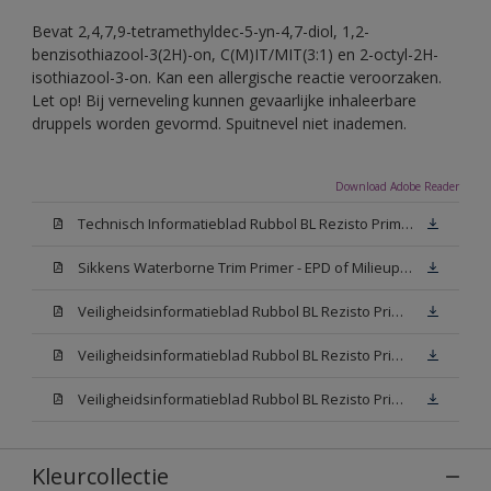
Bevat 2,4,7,9-tetramethyldec-5-yn-4,7-diol, 1,2-
benzisothiazool-3(2H)-on, C(M)IT/MIT(3:1) en 2-octyl-2H-
isothiazool-3-on. Kan een allergische reactie veroorzaken.
Let op! Bij verneveling kunnen gevaarlijke inhaleerbare
druppels worden gevormd. Spuitnevel niet inademen.
Download Adobe Reader
Technisch Informatieblad Rubbol BL Rezisto Primer (New Livery) (PDF)
Sikkens Waterborne Trim Primer - EPD of Milieuproductverklaring
Veiligheidsinformatieblad Rubbol BL Rezisto Primer N00 (MSDS)
Veiligheidsinformatieblad Rubbol BL Rezisto Primer White (MSDS)
Veiligheidsinformatieblad Rubbol BL Rezisto Primer W05 (MSDS)
Kleurcollectie