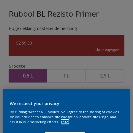
Rubbol BL Rezisto Primer
Hoge dekking, uitstekende hechting
C2.59.33
Kleur wijzigen
Grootte
0,5 L
1 L
2,5 L
Aantal
We respect your privacy.
By clicking “Accept All Cookies”, you agree to the storing of cookies
on your device to enhance site navigation, analyze site usage, and
assist in our marketing efforts.
Info
Op dit moment is het niet mogelijk dit product online
te bestellen. Houd de website in de gaten, we werken