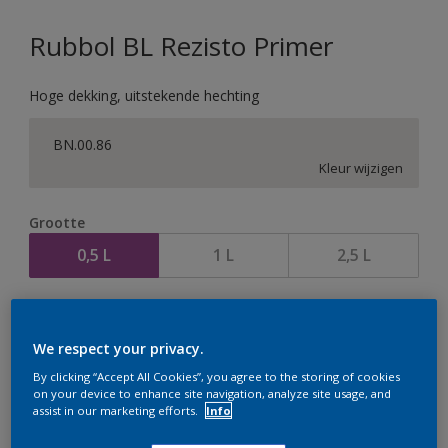
Rubbol BL Rezisto Primer
Hoge dekking, uitstekende hechting
BN.00.86
Kleur wijzigen
Grootte
0,5 L
1 L
2,5 L
Aantal
We respect your privacy.
By clicking “Accept All Cookies”, you agree to the storing of cookies
on your device to enhance site navigation, analyze site usage, and
assist in our marketing efforts.
Info
Op dit moment is het niet mogelijk dit product online
te bestellen. Houd de website in de gaten, we werken