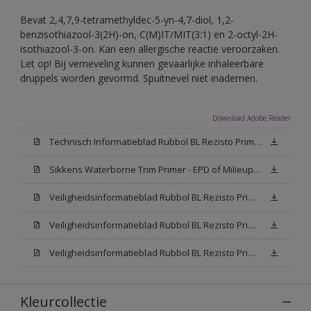
Bevat 2,4,7,9-tetramethyldec-5-yn-4,7-diol, 1,2-
benzisothiazool-3(2H)-on, C(M)IT/MIT(3:1) en 2-octyl-2H-
isothiazool-3-on. Kan een allergische reactie veroorzaken.
Let op! Bij verneveling kunnen gevaarlijke inhaleerbare
druppels worden gevormd. Spuitnevel niet inademen.
Download Adobe Reader
Technisch Informatieblad Rubbol BL Rezisto Primer (New Livery) (PDF)
Sikkens Waterborne Trim Primer - EPD of Milieuproductverklaring
Veiligheidsinformatieblad Rubbol BL Rezisto Primer N00 (MSDS)
Veiligheidsinformatieblad Rubbol BL Rezisto Primer White (MSDS)
Veiligheidsinformatieblad Rubbol BL Rezisto Primer W05 (MSDS)
Kleurcollectie