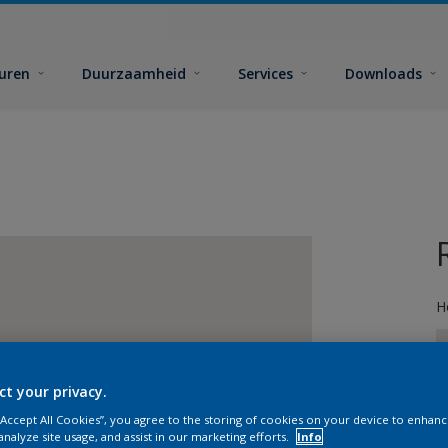
euren
Duurzaamheid
Services
Downloads
H
ct your privacy.
 “Accept All Cookies”, you agree to the storing of cookies on your device to enhanc
G
analyze site usage, and assist in our marketing efforts.
Info