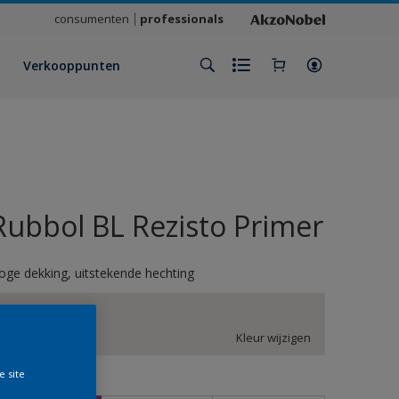
consumenten
professionals
Verkooppunten
Rubbol BL Rezisto Primer
oge dekking, uitstekende hechting
CN.01.85
Kleur wijzigen
e site
rootte