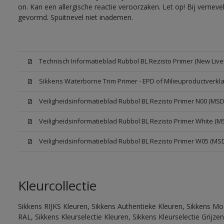
on. Kan een allergische reactie veroorzaken. Let op! Bij vernev
gevormd. Spuitnevel niet inademen.
Technisch Informatieblad Rubbol BL Rezisto Primer (New Liver
Sikkens Waterborne Trim Primer - EPD of Milieuproductverkla
Veiligheidsinformatieblad Rubbol BL Rezisto Primer N00 (MSD
Veiligheidsinformatieblad Rubbol BL Rezisto Primer White (M
Veiligheidsinformatieblad Rubbol BL Rezisto Primer W05 (MS
Kleurcollectie
Sikkens RIJKS Kleuren, Sikkens Authentieke Kleuren, Sikkens Mo
RAL, Sikkens Kleurselectie Kleuren, Sikkens Kleurselectie Grijze