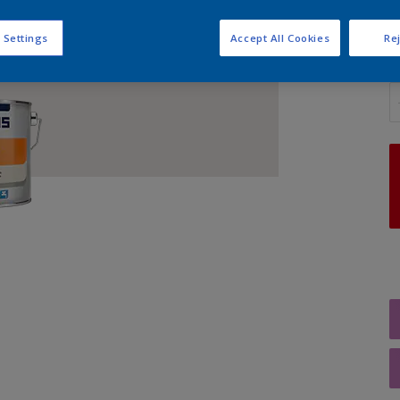
 Settings
Accept All Cookies
Rej
A