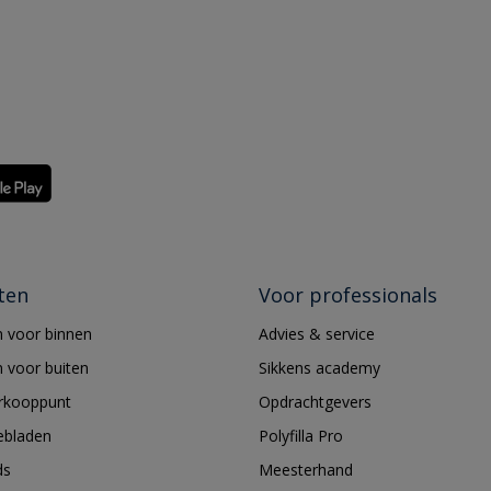
ten
Voor professionals
 voor binnen
Advies & service
 voor buiten
Sikkens academy
erkooppunt
Opdrachtgevers
ebladen
Polyfilla Pro
ds
Meesterhand