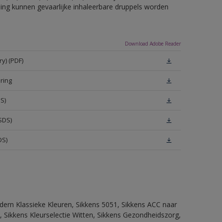
eling kunnen gevaarlijke inhaleerbare druppels worden
Download Adobe Reader
y) (PDF)
ring
S)
SDS)
DS)
dern Klassieke Kleuren, Sikkens 5051, Sikkens ACC naar
n, Sikkens Kleurselectie Witten, Sikkens Gezondheidszorg,