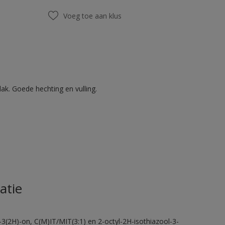
Voeg toe aan klus
ak. Goede hechting en vulling.
atie
-3(2H)-on, C(M)IT/MIT(3:1) en 2-octyl-2H-isothiazool-3-