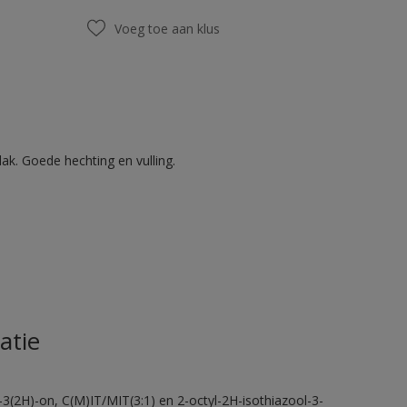
Voeg toe aan klus
ak. Goede hechting en vulling.
atie
-3(2H)-on, C(M)IT/MIT(3:1) en 2-octyl-2H-isothiazool-3-