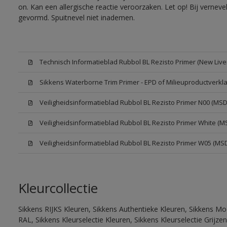
on. Kan een allergische reactie veroorzaken. Let op! Bij vernev
gevormd. Spuitnevel niet inademen.
Technisch Informatieblad Rubbol BL Rezisto Primer (New Liver
Sikkens Waterborne Trim Primer - EPD of Milieuproductverkla
Veiligheidsinformatieblad Rubbol BL Rezisto Primer N00 (MSD
Veiligheidsinformatieblad Rubbol BL Rezisto Primer White (M
Veiligheidsinformatieblad Rubbol BL Rezisto Primer W05 (MS
Kleurcollectie
Sikkens RIJKS Kleuren, Sikkens Authentieke Kleuren, Sikkens Mo
RAL, Sikkens Kleurselectie Kleuren, Sikkens Kleurselectie Grijze