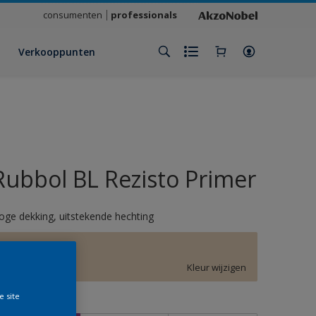
consumenten
professionals
Verkooppunten
Rubbol BL Rezisto Primer
oge dekking, uitstekende hechting
F1.10.79
Kleur wijzigen
e site
rootte