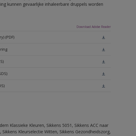
eling kunnen gevaarlijke inhaleerbare druppels worden
Download Adobe Reader
y) (PDF)
ring
S)
SDS)
DS)
dern Klassieke Kleuren, Sikkens 5051, Sikkens ACC naar
n, Sikkens Kleurselectie Witten, Sikkens Gezondheidszorg,