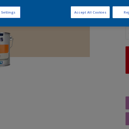
 Settings
Accept All Cookies
Rej
A