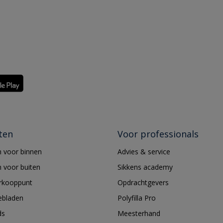
ten
Voor professionals
 voor binnen
Advies & service
 voor buiten
Sikkens academy
erkooppunt
Opdrachtgevers
ebladen
Polyfilla Pro
ds
Meesterhand