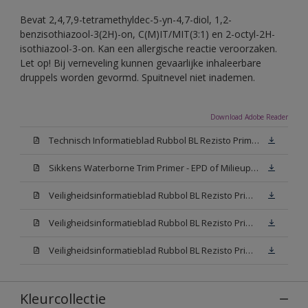
Bevat 2,4,7,9-tetramethyldec-5-yn-4,7-diol, 1,2-
benzisothiazool-3(2H)-on, C(M)IT/MIT(3:1) en 2-octyl-2H-
isothiazool-3-on. Kan een allergische reactie veroorzaken.
Let op! Bij verneveling kunnen gevaarlijke inhaleerbare
druppels worden gevormd. Spuitnevel niet inademen.
Download Adobe Reader
Technisch Informatieblad Rubbol BL Rezisto Primer (New Livery) (PDF)
Sikkens Waterborne Trim Primer - EPD of Milieuproductverklaring
Veiligheidsinformatieblad Rubbol BL Rezisto Primer N00 (MSDS)
Veiligheidsinformatieblad Rubbol BL Rezisto Primer White (MSDS)
Veiligheidsinformatieblad Rubbol BL Rezisto Primer W05 (MSDS)
Kleurcollectie