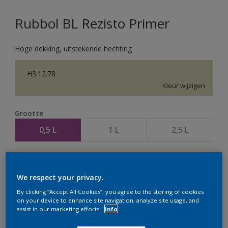
Rubbol BL Rezisto Primer
Hoge dekking, uitstekende hechting
H3.12.78
Kleur wijzigen
Grootte
0,5 L
1 L
2,5 L
Aantal
We respect your privacy.
By clicking “Accept All Cookies”, you agree to the storing of cookies
on your device to enhance site navigation, analyze site usage, and
assist in our marketing efforts.
Info
Op dit moment is het niet mogelijk dit product online
te bestellen. Houd de website in de gaten, we werken