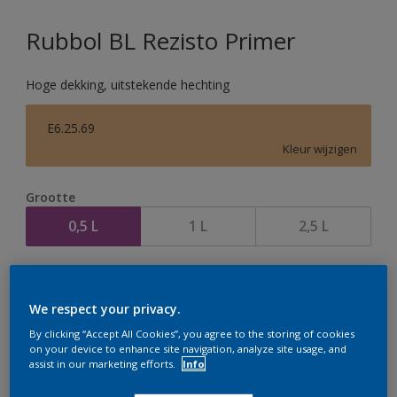
Rubbol BL Rezisto Primer
Hoge dekking, uitstekende hechting
E6.25.69
Kleur wijzigen
Grootte
0,5 L
1 L
2,5 L
Aantal
We respect your privacy.
By clicking “Accept All Cookies”, you agree to the storing of cookies
on your device to enhance site navigation, analyze site usage, and
assist in our marketing efforts.
Info
Op dit moment is het niet mogelijk dit product online
te bestellen. Houd de website in de gaten, we werken