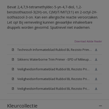
Bevat 2,4,7,9-tetramethyldec-5-yn-4,7-diol, 1,2-
benzisothiazool-3(2H)-on, C(M)IT/MIT(3:1) en 2-octyl-2H-
isothiazool-3-on. Kan een allergische reactie veroorzaken.
Let op! Bij verneveling kunnen gevaarlijke inhaleerbare
druppels worden gevormd. Spuitnevel niet inademen.
Download Adobe Reader
Technisch Informatieblad Rubbol BL Rezisto Primer (New Livery) (PDF)
Sikkens Waterborne Trim Primer - EPD of Milieuproductverklaring
Veiligheidsinformatieblad Rubbol BL Rezisto Primer N00 (MSDS)
Veiligheidsinformatieblad Rubbol BL Rezisto Primer White (MSDS)
Veiligheidsinformatieblad Rubbol BL Rezisto Primer W05 (MSDS)
Kleurcollectie