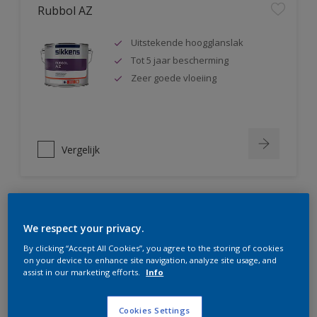
Rubbol AZ
Uitstekende hoogglanslak
Tot 5 jaar bescherming
Zeer goede vloeiing
Vergelijk
Rubbol Satura
We respect your privacy.
By clicking “Accept All Cookies”, you agree to the storing of cookies
Extreem kras- en slijtvast
on your device to enhance site navigation, analyze site usage, and
Hoge dekkracht
assist in our marketing efforts.
Info
Uitstekende vloeiing
Cookies Settings