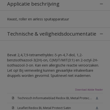
Applicatie beschrijving
Kwast, roller en airless spuitapparatuur
Technische & veiligheidsdocumentatie
Bevat 2,4,7,9-tetramethyldec-5-yn-4,7-diol, 1,2-
benzisothiazool-3(2H)-on, C(M)IT/MIT(3:1) en 2-octyl-2H-
isothiazool-3-on. Kan een allergische reactie veroorzaken.
Let op! Bij verneveling kunnen gevaarlijke inhaleerbare
druppels worden gevormd. Spuitnevel niet inademen.
Download Adobe Reader
Technisch Informatieblad Redox BL Metal Protect (PDF)
Leaflet Redox BL Metal Protect Satin