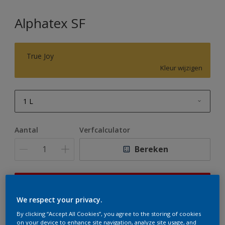
Alphatex SF
True Joy
Kleur wijzigen
1 L
1 L
Aantal
Verfcalculator
2,5 L
Bereken
5 L
10 L
Op dit moment is het niet mogelijk dit product online
te bestellen. Houd de website in de gaten, we werken
We respect your privacy.
er hard aan om de voorraad aan te vullen.
By clicking “Accept All Cookies”, you agree to the storing of cookies
on your device to enhance site navigation, analyze site usage, and