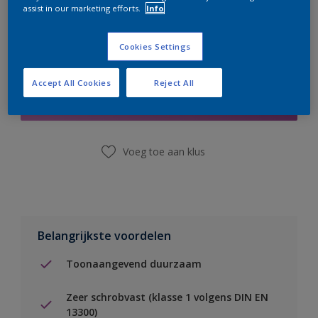
assist in our marketing efforts.
Info
Cookies Settings
Boodschappenlijst
Accept All Cookies
Reject All
Vind een winkel
Voeg toe aan klus
Belangrijkste voordelen
Toonaangevend duurzaam
Zeer schrobvast (klasse 1 volgens DIN EN
13300)