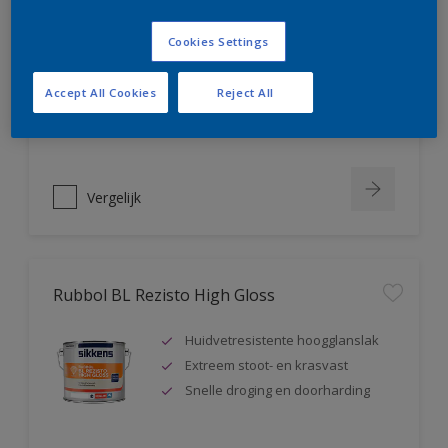
Rubbol BL Rezisto Mat
Cookies Settings
Extreem kras- en slijtvast
Huidvetresistente matte lak
Accept All Cookies
Reject All
Snelle droging en doorharding
Vergelijk
Rubbol BL Rezisto High Gloss
Huidvetresistente hoogglanslak
Extreem stoot- en krasvast
Snelle droging en doorharding