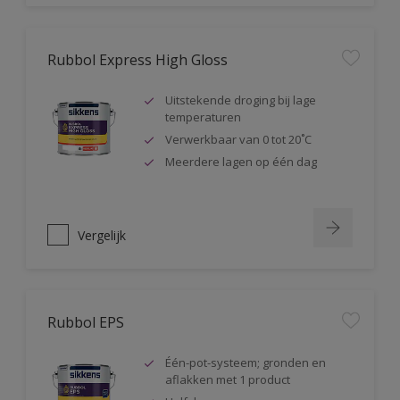
Rubbol Express High Gloss
Uitstekende droging bij lage
temperaturen
Verwerkbaar van 0 tot 20˚C
Meerdere lagen op één dag
Vergelijk
Rubbol EPS
Één-pot-systeem; gronden en
aflakken met 1 product