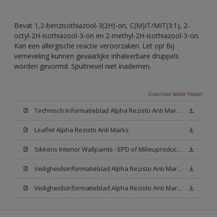
Bevat 1,2-benzisothiazool-3(2H)-on, C(M)IT/MIT(3:1), 2-
octyl-2H-isothiazool-3-on en 2-methyl-2H-isothiazool-3-on.
Kan een allergische reactie veroorzaken. Let op! Bij
verneveling kunnen gevaarlijke inhaleerbare druppels
worden gevormd. Spuitnevel niet inademen.
Download Adobe Reader
Technisch Informatieblad Alpha Rezisto Anti Marks (PDF)
Leaflet Alpha Rezisto Anti Marks
Sikkens Interior Wallpaints - EPD of Milieuproductverklaring
Veiligheidsinformatieblad Alpha Rezisto Anti Marks Mat White W05 (MSDS)
Veiligheidsinformatieblad Alpha Rezisto Anti Marks Mat N00 (MSDS)