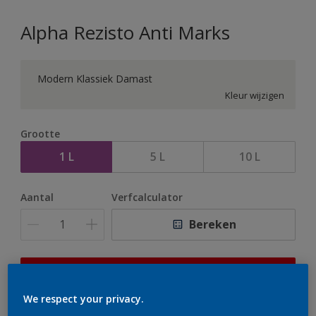
Alpha Rezisto Anti Marks
Modern Klassiek Damast
Kleur wijzigen
Grootte
1 L
5 L
10 L
Aantal
Verfcalculator
Bereken
Op dit moment is het niet mogelijk dit product online
te bestellen. Houd de website in de gaten, we werken
We respect your privacy.
er hard aan om de voorraad aan te vullen.