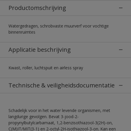
Productomschrijving
Watergedragen, schrobvaste muurverf voor vochtige
binnenruimtes
Applicatie beschrijving
Kwast, roller, luchtspuit en airless spray
Technische & veiligheidsdocumentatie
Schadelijk voor in het water levende organismen, met
langdurige gevolgen. Bevat 3-jood-2-
propynylbutylcarbamaat, 1,2-benzisothiazool-3(2H)-on,
C(M)IT/MIT(3-1) en 2-octyl-2H-isothiazool-3-on. Kan een