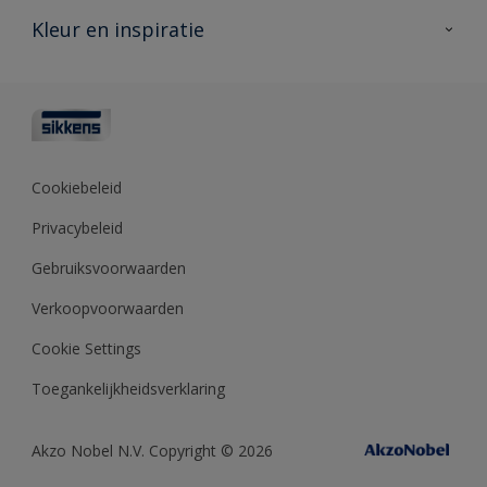
Veelgestelde vragen
Advies & service
Kleur en inspiratie
Vind je verkooppunt
Contact
Sikkens academy
Informatiebladen
Kleuren
Opdrachtgevers
Downloads
Kleurtesters
Polyfilla Pro
Kleurcollecties
Meesterhand
Kleur van het jaar
Cookiebeleid
Sikkens Center
Kleurhulpmiddelen
Privacybeleid
Kennisbank
Gebruiksvoorwaarden
Verkoopvoorwaarden
Cookie Settings
Toegankelijkheidsverklaring
Akzo Nobel N.V. Copyright © 2026