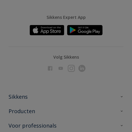
Sikkens Expert App
Volg Sikkens
Sikkens
Over Sikkens
Producten
AkzoNobel
Producten voor binnen
Voor professionals
Duurzaamheid
Producten voor buiten