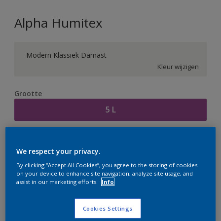
Alpha Humitex
Modern Klassiek Damast
Kleur wijzigen
Grootte
5 L
Aantal
Verfcalculator
We respect your privacy.
Bereken
By clicking “Accept All Cookies”, you agree to the storing of cookies
on your device to enhance site navigation, analyze site usage, and
assist in our marketing efforts.
Info
Op dit moment is het niet mogelijk dit product online
te bestellen. Houd de website in de gaten, we werken
Cookies Settings
er hard aan om de voorraad aan te vullen.