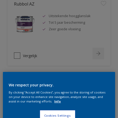
Rubbol AZ
Uitstekende hoogglanslak
Tot 5 jaar bescherming
Zeer goede vloeiing
Vergelijk
Rubbol Satura
We respect your privacy.
By clicking “Accept All Cookies”, you agree to the storing of cookies
Extreem kras- en slijtvast
on your device to enhance site navigation, analyze site usage, and
Hoge dekkracht
assist in our marketing efforts.
Info
Uitstekende vloeiing
Cookies Settings