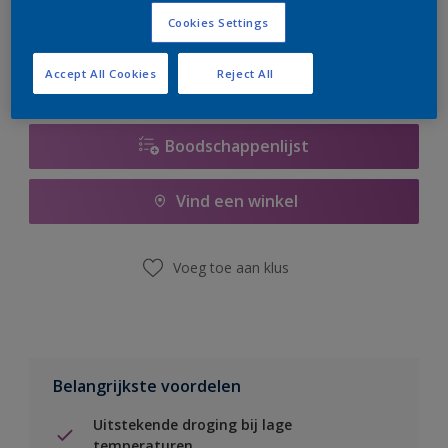
er hard aan om de voorraad aan te vullen.
Cookies Settings
Accept All Cookies
Reject All
Boodschappenlijst
Vind een winkel
Voeg toe aan klus
Belangrijkste voordelen
Uitstekende droging bij lage
temperaturen