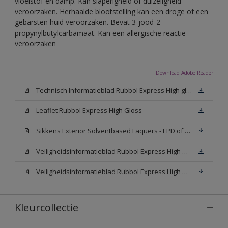
vloeistof en damp. Kan slaperigheid of duizeligheid
veroorzaken. Herhaalde blootstelling kan een droge of een
gebarsten huid veroorzaken. Bevat 3-jood-2-
propynylbutylcarbamaat. Kan een allergische reactie
veroorzaken
Download Adobe Reader
Technisch Informatieblad Rubbol Express High gloss (New Livery) (PDF)
Leaflet Rubbol Express High Gloss
Sikkens Exterior Solventbased Laquers - EPD of Milieuproductverklaring
Veiligheidsinformatieblad Rubbol Express High Gloss W05 (MSDS)
Veiligheidsinformatieblad Rubbol Express High Gloss N00 (MSDS)
Kleurcollectie