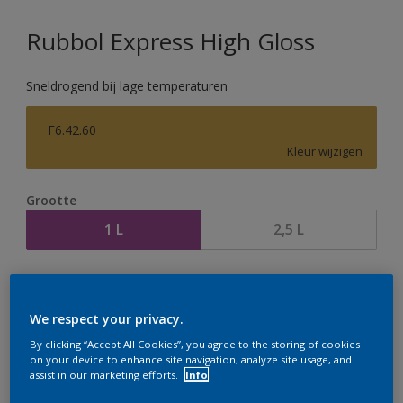
Rubbol Express High Gloss
Sneldrogend bij lage temperaturen
F6.42.60
Kleur wijzigen
Grootte
1 L
2,5 L
Aantal
Verfcalculator
Bereken
We respect your privacy.
By clicking “Accept All Cookies”, you agree to the storing of cookies
on your device to enhance site navigation, analyze site usage, and
assist in our marketing efforts.
Info
Op dit moment is het niet mogelijk dit product online
te bestellen. Houd de website in de gaten, we werken