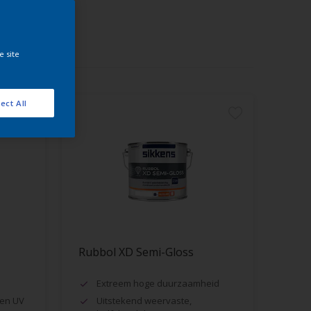
e site
ect All
Rubbol XD Semi-Gloss
Extreem hoge duurzaamheid
en UV
Uitstekend weervaste,