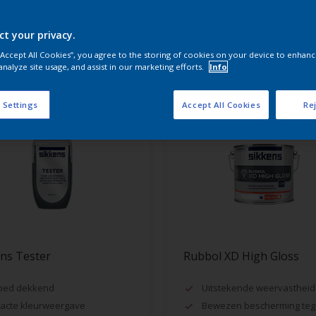
ct your privacy.
aten voor jou
 “Accept All Cookies”, you agree to the storing of cookies on your device to enhanc
analyze site usage, and assist in our marketing efforts.
Info
 Settings
Accept All Cookies
Rej
ns Tester
Rubbol XD High Gloss
oed dekkend
Uitstekende weervastheid
acte kleurweergave
Bewezen bescherming teg