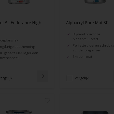
ol BL Endurance High
Alphacryl Pure Mat SF
s
Blijvend prachtige
binnenmuurverf
ogglans lak
Perfecte vloei en schrobva
ngdurige bescherming
zonder opglanzen
C gehalte 80% lager dan
Extreem mat
nventioneel
ergelijk
Vergelijk