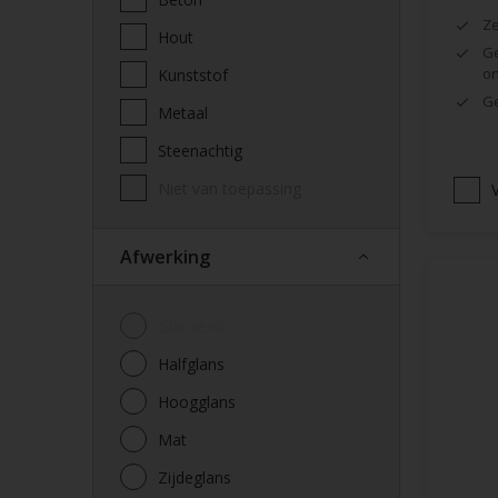
Ze
Hout
Ge
o
Kunststof
Ge
Metaal
Steenachtig
Niet van toepassing
V
Afwerking
Glanzend
Halfglans
Hoogglans
Mat
Zijdeglans