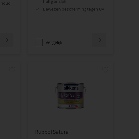
halfglanslak
behoud
Bewezen bescherming tegen UV
Vergelijk
Rubbol Satura