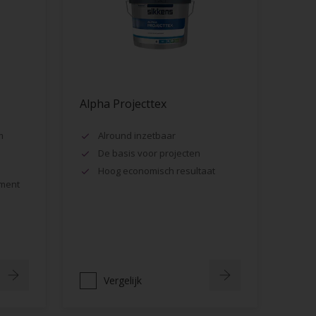
Alpha Projecttex
m
Alround inzetbaar
De basis voor projecten
Hoog economisch resultaat
ment
Vergelijk