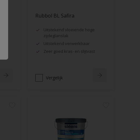
Rubbol BL Safira
ig
Uitstekend vloeiende hoge
zijdeglanslak
Uitstekend verwerkbaar
t
Zeer goed kras- en slijtvast
Vergelijk