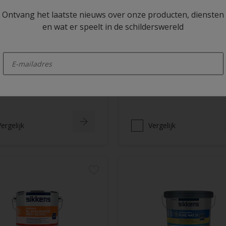
Ontvang het laatste nieuws over onze producten, diensten
l BL Rezisto Semi-
Rubbol BL Rezisto Spray
en wat er speelt in de schilderswereld
s
Perfect verspuitbaar, wein
enter-your-email
overspray
idvetresistente halfglanslak
Huidvetresistent
treem stoot- en krasvast
Extreem stoot- en krasvas
elle droging en doorharding
ergelijk
Vergelijk