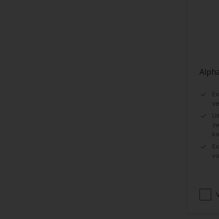
Vloer
Voorbehandeling
Gemakkelijk verwerkbaar
Elastisch
Alpha
Huidvetbestendig
Ex
1 pot systeem
ve
Impregneren
Ui
zw
ko
Ex
vo
V