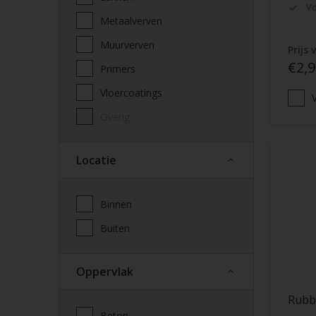
Vo
Metaalverven
Muurverven
Prijs 
€2,9
Primers
Vloercoatings
V
Overig
Locatie
Binnen
Buiten
Oppervlak
Rubb
Beton