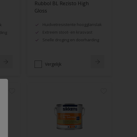
Rubbol BL Rezisto High
Gloss
Huidvetresistente hoogglanslak
k
Extreem stoot- en krasvast
ding
Snelle droging en doorharding
Vergelijk