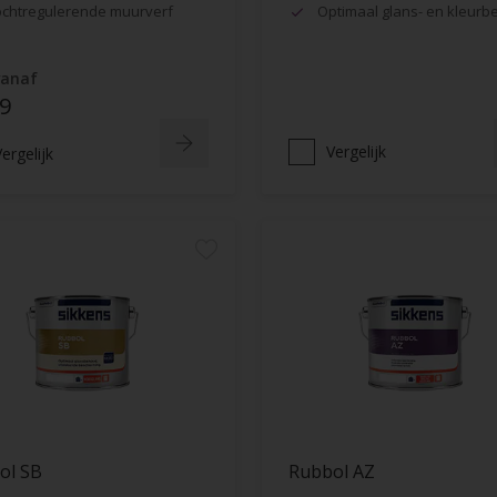
chtregulerende muurverf
Optimaal glans- en kleur
vanaf
9
Vergelijk
ergelijk
ol SB
Rubbol AZ