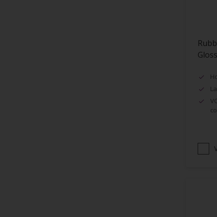
Oplosmiddelvrij
Onderzijde galerijen
Rubb
Huidvet resistent
Glos
Schrobklasse 2
Ho
PU gemodificeerd
La
Hoog rendement
VO
co
Speciale spuitkwaliteit
Chemicalienbestendigheid
Structuur
V
4SO
Carbonatatieremmend
Extreem buitenduurzaam
Schrobklasse 1