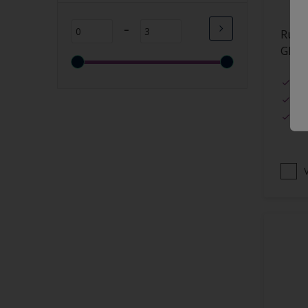
Lange open tijd
-
Rubbo
Wasbaar
Glos
Sneldrogend
Geschikt voor vochtige
Hu
ruimten
Ex
Sn
Transparant
Bacteriebestendig
Beter reinigbaar
V
Damp-open
Winterkwaliteit
Isolerend
Langdurig hoge glans
Metallic
nageisoleerde gevels