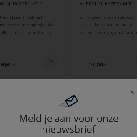
l BL Rezisto Satin
Rubbol BL Rezisto Mat
treem kras- en slijtvast
Extreem kras- en slijtvast
idvetresistente zijdeglanslak
Huidvetresistente matte la
elle droging en doorharding
Snelle droging en doorhar
ergelijk
Vergelijk
Meld je aan voor onze
nieuwsbrief