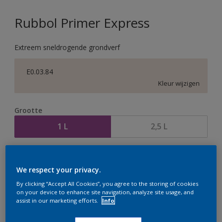
Rubbol Primer Express
Extreem sneldrogende grondverf
E0.03.84
Kleur wijzigen
Grootte
1 L
2,5 L
Aantal
Verfcalculator
We respect your privacy.
Bereken
By clicking “Accept All Cookies”, you agree to the storing of cookies
on your device to enhance site navigation, analyze site usage, and
assist in our marketing efforts.
Info
Op dit moment is het niet mogelijk dit product online
te bestellen. Houd de website in de gaten, we werken