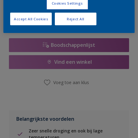
Cookies Settings
er hard aan om de voorraad aan te vullen.
Accept All Cookies
Reject All
Boodschappenlijst
Vind een winkel
Voeg toe aan klus
Belangrijkste voordelen
Zeer snelle droging en ook bij lage
temperaturen