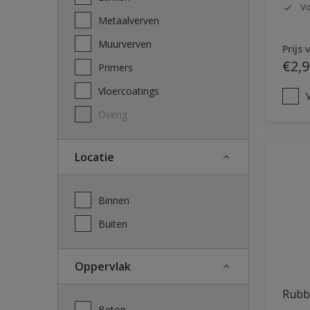
Vo
Metaalverven
Muurverven
Prijs 
€2,9
Primers
Vloercoatings
V
Overig
Locatie
Binnen
Buiten
Oppervlak
Rubb
Beton