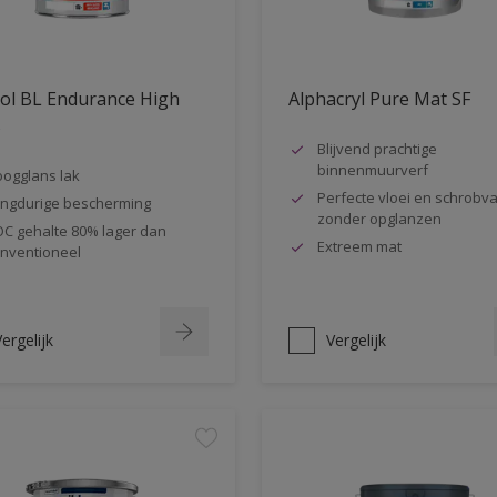
ol BL Endurance High
Alphacryl Pure Mat SF
s
Blijvend prachtige
binnenmuurverf
ogglans lak
Perfecte vloei en schrobva
ngdurige bescherming
zonder opglanzen
C gehalte 80% lager dan
Extreem mat
nventioneel
ergelijk
Vergelijk