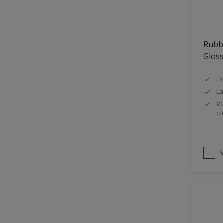
Oplosmiddelvrij
Onderzijde galerijen
Rubb
Huidvet resistent
Glos
Schrobklasse 2
Ho
PU gemodificeerd
La
Hoog rendement
VO
co
Speciale spuitkwaliteit
Chemicalienbestendigheid
Structuur
V
4SO
Carbonatatieremmend
Extreem buitenduurzaam
Schrobklasse 1