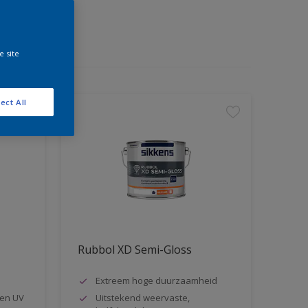
e site
ect All
Rubbol XD Semi-Gloss
Extreem hoge duurzaamheid
en UV
Uitstekend weervaste,