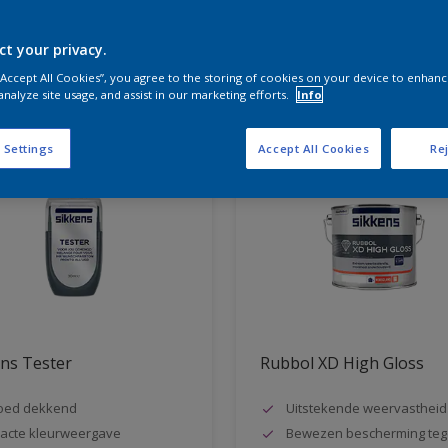
ct your privacy.
aten voor jou
 “Accept All Cookies”, you agree to the storing of cookies on your device to enhanc
analyze site usage, and assist in our marketing efforts.
Info
 Settings
Accept All Cookies
Rej
ns Tester
Rubbol XD High Gloss
oed dekkend
Uitstekende weervastheid
acte kleurweergave
Bewezen bescherming teg