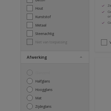
Ze
Hout
Ge
o
Kunststof
Ge
Metaal
Steenachtig
Niet van toepassing
V
Afwerking
Glanzend
Halfglans
Hoogglans
Mat
Zijdeglans