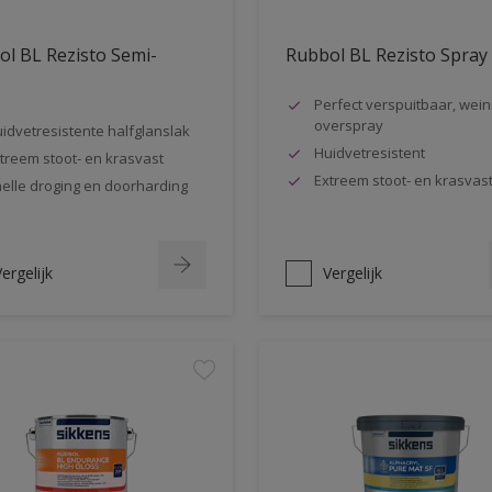
l BL Rezisto Semi-
Rubbol BL Rezisto Spray
s
Perfect verspuitbaar, wein
overspray
idvetresistente halfglanslak
Huidvetresistent
treem stoot- en krasvast
Extreem stoot- en krasvas
elle droging en doorharding
ergelijk
Vergelijk