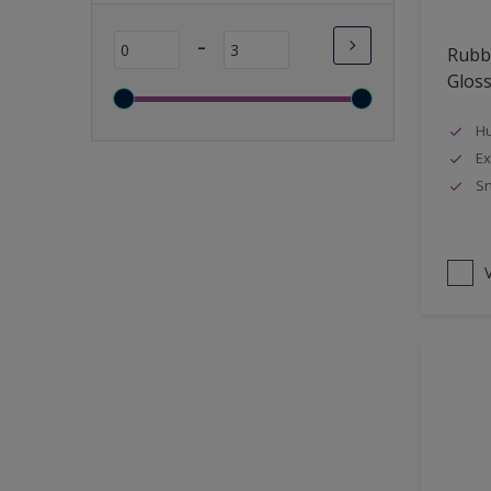
Lange open tijd
-
Rubbo
Wasbaar
Glos
Sneldrogend
Geschikt voor vochtige
Hu
ruimten
Ex
Sn
Transparant
Bacteriebestendig
Beter reinigbaar
V
Damp-open
Winterkwaliteit
Isolerend
Langdurig hoge glans
Metallic
nageisoleerde gevels