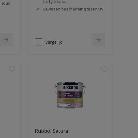
halfglanslak
behoud
Bewezen bescherming tegen UV
Vergelijk
Rubbol Satura