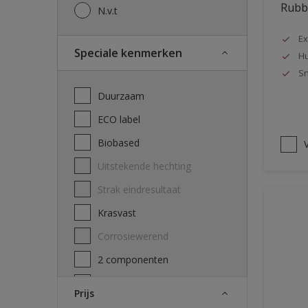
Rubbo
N.v.t
Ex
Speciale kenmerken
Hu
Sn
Duurzaam
ECO label
Biobased
V
Uitstekende hechting
Strak eindresultaat
Krasvast
Corrosiewerend
2 componenten
Decontamineerbaarheid
Prijs
attest