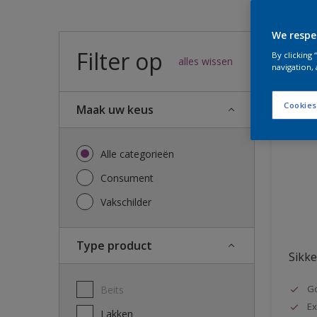
We respe
Filter op
54
result
By clicking
alles wissen
navigation, 
Cookies
Maak uw keus
Alle categorieën
Consument
Vakschilder
Type product
Sikke
G
Beits
Ex
Lakken