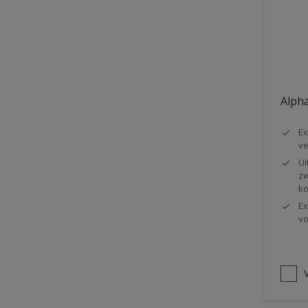
Vloer
Voorbehandeling
Gemakkelijk verwerkbaar
Elastisch
Alpha
Huidvetbestendig
Ex
1 pot systeem
ve
Impregneren
Ui
zw
ko
Ex
vo
V