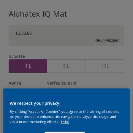
Alphatex IQ Mat
F2.03.88
Kleur wijzigen
Grootte
1 L
5 L
10 L
Aantal
Verfcalculator
Bereken
We respect your privacy.
By clicking “Accept All Cookies”, you agree to the storing of cookies
Op dit moment is het niet mogelijk dit product online
on your device to enhance site navigation, analyze site usage, and
assist in our marketing efforts.
Info
te bestellen. Houd de website in de gaten, we werken
er hard aan om de voorraad aan te vullen.