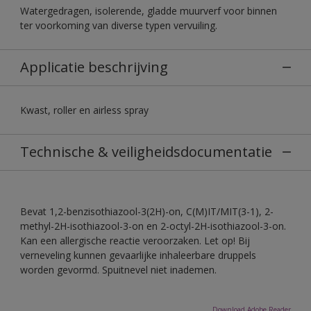
Watergedragen, isolerende, gladde muurverf voor binnen
ter voorkoming van diverse typen vervuiling.
Applicatie beschrijving
Kwast, roller en airless spray
Technische & veiligheidsdocumentatie
Bevat 1,2-benzisothiazool-3(2H)-on, C(M)IT/MIT(3-1), 2-
methyl-2H-isothiazool-3-on en 2-octyl-2H-isothiazool-3-on.
Kan een allergische reactie veroorzaken. Let op! Bij
verneveling kunnen gevaarlijke inhaleerbare druppels
worden gevormd. Spuitnevel niet inademen.
Download Adobe Reader