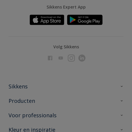
Sikkens Expert App
Volg Sikkens
Sikkens
Over Sikkens
Producten
AkzoNobel
Producten voor binnen
Voor professionals
Duurzaamheid
Producten voor buiten
Veelgestelde vragen
Advies & service
Kleur en inspiratie
Vind je verkooppunt