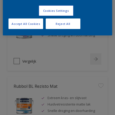
Rubbol BL Rezisto Satin
Cookies Settings
Extreem kras- en slijtvast
Accept All Cookies
Reject All
Huidvetresistente zijdeglanslak
Snelle droging en doorharding
Vergelijk
Rubbol BL Rezisto Mat
Extreem kras- en slijtvast
Huidvetresistente matte lak
Snelle droging en doorharding