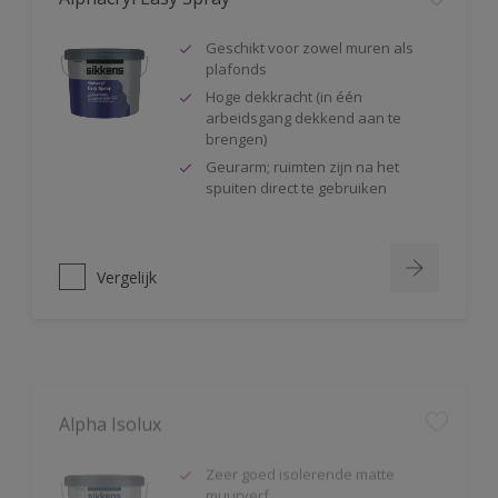
Geschikt voor zowel muren als
plafonds
Hoge dekkracht (in één
arbeidsgang dekkend aan te
brengen)
Geurarm; ruimten zijn na het
spuiten direct te gebruiken
Vergelijk
Alpha Isolux
Zeer goed isolerende matte
muurverf
Isoleert nicotine(vlekken),
waterkringen, koffievlekken,