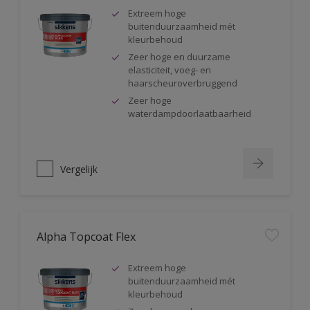
Extreem hoge
buitenduurzaamheid mét
kleurbehoud
Zeer hoge en duurzame
elasticiteit, voeg- en
haarscheuroverbruggend
Zeer hoge
waterdampdoorlaatbaarheid
Vergelijk
Alpha Topcoat Flex
Extreem hoge
buitenduurzaamheid mét
kleurbehoud