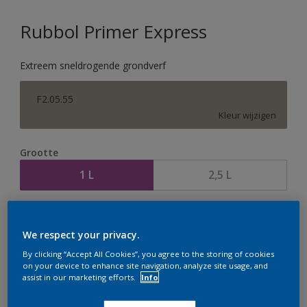
Rubbol Primer Express
Extreem sneldrogende grondverf
F2.05.55
Kleur wijzigen
Grootte
1 L
2,5 L
Aantal
Verfcalculator
We respect your privacy.
Bereken
By clicking “Accept All Cookies”, you agree to the storing of cookies
on your device to enhance site navigation, analyze site usage, and
assist in our marketing efforts.
Info
Op dit moment is het niet mogelijk dit product online
te bestellen. Houd de website in de gaten, we werken