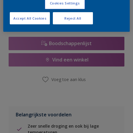
Cookies Settings
er hard aan om de voorraad aan te vullen.
Accept All Cookies
Reject All
Boodschappenlijst
Vind een winkel
Voeg toe aan klus
Belangrijkste voordelen
Zeer snelle droging en ook bij lage
temperaturen