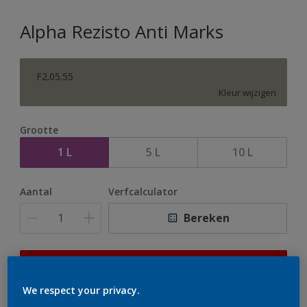
Alpha Rezisto Anti Marks
F2.05.55
Kleur wijzigen
Grootte
1 L
5 L
10 L
Aantal
Verfcalculator
Bereken
Op dit moment is het niet mogelijk dit product online
te bestellen. Houd de website in de gaten, we werken
We respect your privacy.
er hard aan om de voorraad aan te vullen.