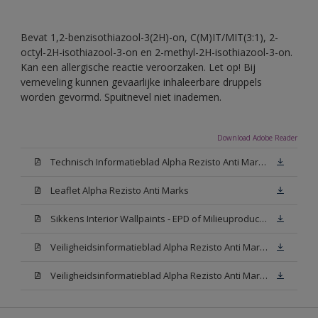
Bevat 1,2-benzisothiazool-3(2H)-on, C(M)IT/MIT(3:1), 2-
octyl-2H-isothiazool-3-on en 2-methyl-2H-isothiazool-3-on.
Kan een allergische reactie veroorzaken. Let op! Bij
verneveling kunnen gevaarlijke inhaleerbare druppels
worden gevormd. Spuitnevel niet inademen.
Download Adobe Reader
Technisch Informatieblad Alpha Rezisto Anti Marks (PDF)
Leaflet Alpha Rezisto Anti Marks
Sikkens Interior Wallpaints - EPD of Milieuproductverklaring
Veiligheidsinformatieblad Alpha Rezisto Anti Marks Mat White W05 (MSDS)
Veiligheidsinformatieblad Alpha Rezisto Anti Marks Mat N00 (MSDS)