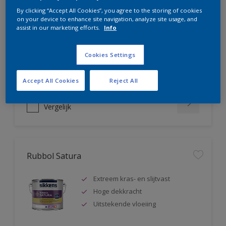
Rubbol AZ
By clicking “Accept All Cookies”, you agree to the storing of cookies
on your device to enhance site navigation, analyze site usage, and
assist in our marketing efforts.
Info
Uitstekende hoogglanslak
Tot 5 jaar bescherming
Zeer goede vloeiing
Cookies Settings
Accept All Cookies
Reject All
Vergelijk
Rubbol Satura
Extreem kras- en slijtvast
Hoge dekkracht
Uitstekende vloeiing