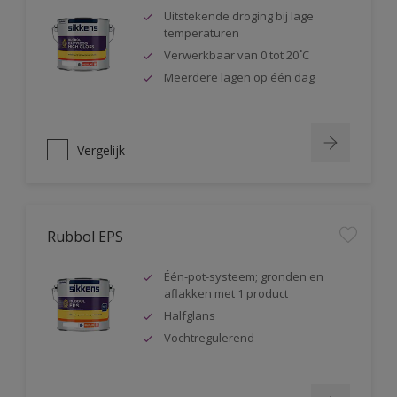
Uitstekende droging bij lage
temperaturen
Verwerkbaar van 0 tot 20˚C
Meerdere lagen op één dag
Vergelijk
Rubbol EPS
Één-pot-systeem; gronden en
aflakken met 1 product
Halfglans
Vochtregulerend