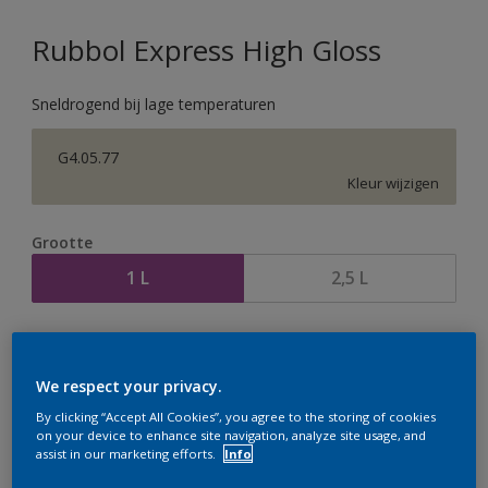
Rubbol Express High Gloss
Sneldrogend bij lage temperaturen
G4.05.77
Kleur wijzigen
Grootte
1 L
2,5 L
Aantal
Verfcalculator
Bereken
We respect your privacy.
By clicking “Accept All Cookies”, you agree to the storing of cookies
on your device to enhance site navigation, analyze site usage, and
assist in our marketing efforts.
Info
Op dit moment is het niet mogelijk dit product online
te bestellen. Houd de website in de gaten, we werken