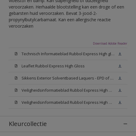
vloeistof en damp. Kan slaperigheid of duizeligheid
veroorzaken. Herhaalde blootstelling kan een droge of een
gebarsten huid veroorzaken. Bevat 3-jood-2-
propynylbutylcarbamaat. Kan een allergische reactie
veroorzaken
Download Adobe Reader
Technisch Informatieblad Rubbol Express High gloss (New Livery) (PDF)
Leaflet Rubbol Express High Gloss
Sikkens Exterior Solventbased Laquers - EPD of Milieuproductverklaring
Veiligheidsinformatieblad Rubbol Express High Gloss W05 (MSDS)
Veiligheidsinformatieblad Rubbol Express High Gloss N00 (MSDS)
Kleurcollectie