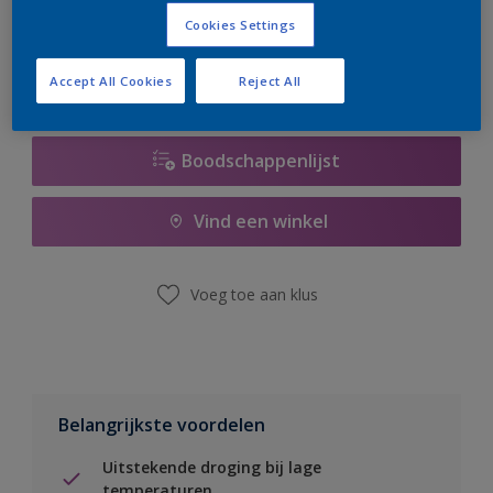
er hard aan om de voorraad aan te vullen.
Cookies Settings
Accept All Cookies
Reject All
Boodschappenlijst
Vind een winkel
Voeg toe aan klus
Belangrijkste voordelen
Uitstekende droging bij lage
temperaturen